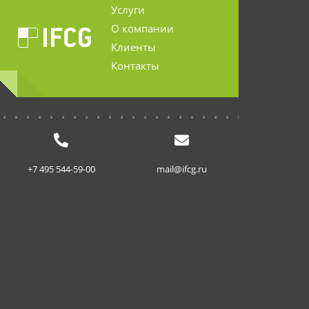
Услуги
О компании
Клиенты
Контакты
...........................
+7 495 544-59-00
mail@ifcg.ru