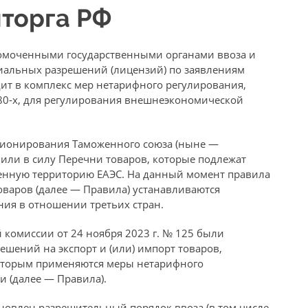
торга РФ
омоченными государственными органами ввоза и
циальных разрешений (лицензий) по заявлениям
ит в комплекс мер нетарифного регулирования,
80-х, для регулирования внешнеэкономической
нкционирования Таможенного союза (ныне —
пили в силу Перечни товаров, которые подлежат
енную территорию ЕАЭС. На данный момент правила
оваров (далее — Правила) устанавливаются
ия в отношении третьих стран.
комиссии от 24 ноября 2023 г. № 125 были
шений на экспорт и (или) импорт товаров,
которым применяются меры нетарифного
и (далее — Правила).
новлен разрешительный порядок ввоза (в том числе