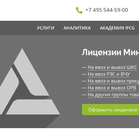
+7 495 544-59-00
УСЛУГИ
АНАЛИТИКА
АКАДЕМИЯ IFCG
Лицензии Ми
—
На ввоз и вывоз ШКС
—
На ввоз РЭС и ВЧУ
—
На ввоз и вывоз прек
—
На ввоз и вывоз ОРВ
—
На другие группы тов
Оформить лицензию