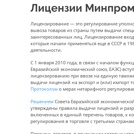
Лицензии Минпром
Лицензирование — это регулирование уполн
вывоза товаров из страны путем выдачи спе
заинтересованных лиц. Лицензирование вход
которые начали применяться еще в СССР в 19
деятельности.
С 1 января 2010 года, в связи с началом фу
Евразийский экономический союз, ЕАЭС) всту
лицензированию при ввозе на единую тамож
выдачи лицензий на экспорт и (или) импорт т
Протоколом
о мерах нетарифного регулирован
Решением
Совета Евразийской экономической 
утверждены правила выдачи лицензий и разре
включенных в единый перечень товаров, к 
регулирования в торговле с третьими странам
Перечень товаров, в отношении которых уста