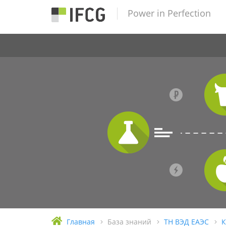
Power in Perfection
Главная
База знаний
ТН ВЭД ЕАЭС
К