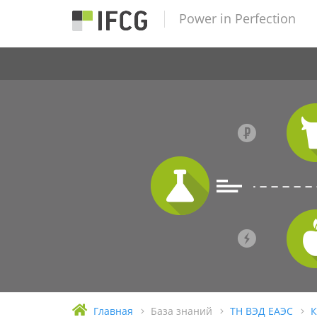
Power in Perfection
Главная
База знаний
ТН ВЭД ЕАЭС
К