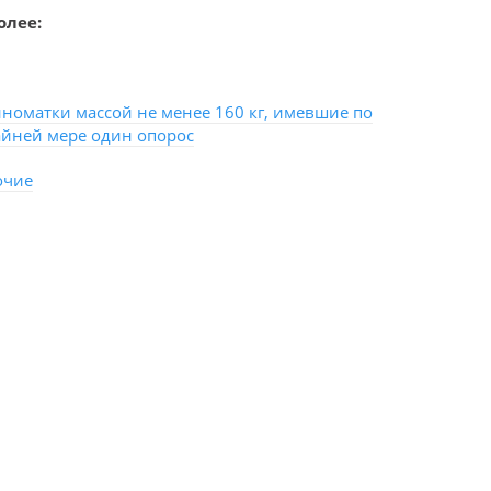
олее:
иноматки массой не менее 160 кг, имевшие по
айней мере один опорос
очие