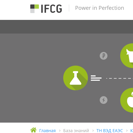
Power in Perfection
Главная
База знаний
ТН ВЭД ЕАЭС
К