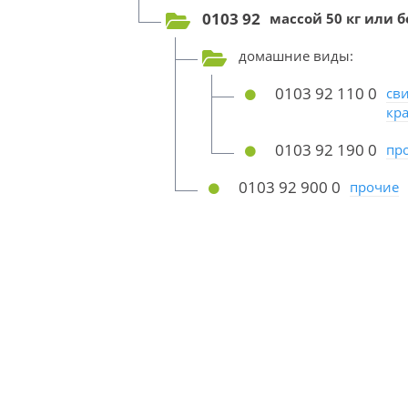
0103 92
массой 50 кг или б
домашние виды:
0103 92 110 0
св
кр
0103 92 190 0
пр
0103 92 900 0
прочие