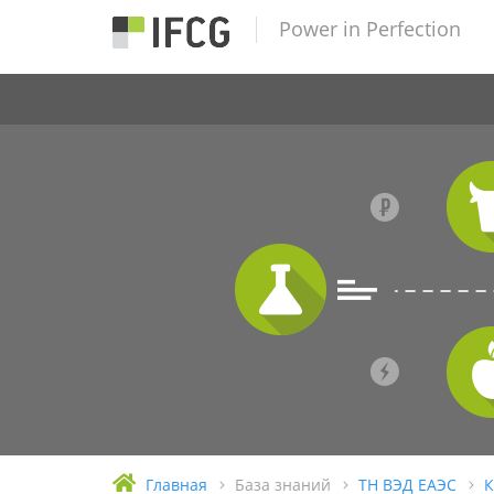
Power in Perfection
Главная
База знаний
ТН ВЭД ЕАЭС
К