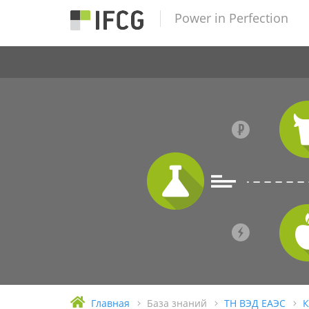
Power in Perfection
Главная
База знаний
ТН ВЭД ЕАЭС
К