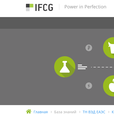
Power in Perfection
Главная
База знаний
ТН ВЭД ЕАЭС
К