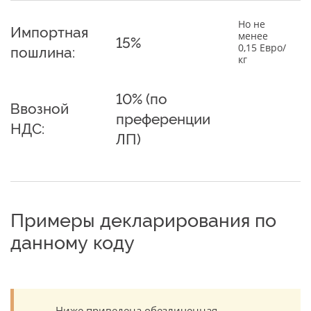
Но не
Импортная
менее
15%
0,15 Евро/
пошлина:
кг
10% (по
Ввозной
преференции
НДС:
ЛП)
Примеры декларирования по
данному коду
Ниже приведена обезличенная