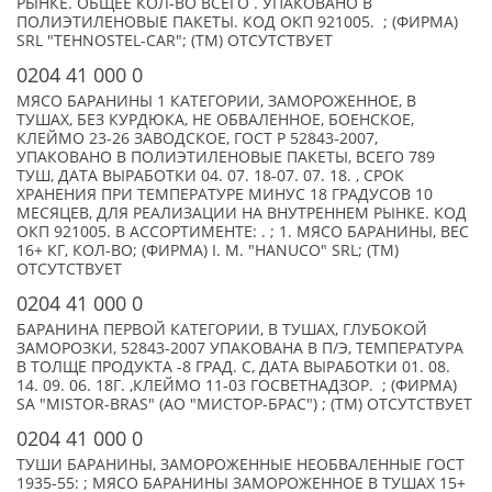
РЫНКЕ. ОБЩЕЕ КОЛ-ВО ВСЕГО . УПАКОВАНО В
ПОЛИЭТИЛЕНОВЫЕ ПАКЕТЫ. КОД ОКП 921005. ; (ФИРМА)
SRL "TEHNOSTEL-CAR"; (TM) ОТСУТСТВУЕТ
0204 41 000 0
МЯСО БАРАНИНЫ 1 КАТЕГОРИИ, ЗАМОРОЖЕННОЕ, В
ТУШАХ, БЕЗ КУРДЮКА, НЕ ОБВАЛЕННОЕ, БОЕНСКОЕ,
КЛЕЙМО 23-26 ЗАВОДСКОЕ, ГОСТ P 52843-2007,
УПАКОВАНО В ПОЛИЭТИЛЕНОВЫЕ ПАКЕТЫ, ВСЕГО 789
ТУШ, ДАТА ВЫРАБОТКИ 04. 07. 18-07. 07. 18. , СРОК
ХРАНЕНИЯ ПРИ ТЕМПЕРАТУРЕ МИНУС 18 ГРАДУСОВ 10
МЕСЯЦЕВ, ДЛЯ РЕАЛИЗАЦИИ НА ВНУТРЕННЕМ РЫНКЕ. КОД
ОКП 921005. В АССОРТИМЕНТЕ: . ; 1. МЯСО БАРАНИНЫ, ВЕС
16+ КГ, КОЛ-ВО; (ФИРМА) I. M. "HANUCO" SRL; (TM)
ОТСУТСТВУЕТ
0204 41 000 0
БАРАНИНА ПЕРВОЙ КАТЕГОРИИ, В ТУШАХ, ГЛУБОКОЙ
ЗАМОРОЗКИ, 52843-2007 УПАКОВАНА В П/Э, ТЕМПЕРАТУРА
В ТОЛЩЕ ПРОДУКТА -8 ГРАД. С, ДАТА ВЫРАБОТКИ 01. 08.
14. 09. 06. 18Г. ,КЛЕЙМО 11-03 ГОСВЕТНАДЗОР. ; (ФИРМА)
SA "MISTOR-BRAS" (АО "МИСТОР-БРАС") ; (TM) ОТСУТСТВУЕТ
0204 41 000 0
ТУШИ БАРАНИНЫ, ЗАМОРОЖЕННЫЕ НЕОБВАЛЕННЫЕ ГОСТ
1935-55: ; МЯСО БАРАНИНЫ ЗАМОРОЖЕННОЕ В ТУШАХ 15+