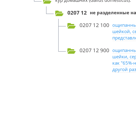
кур домашних (Gallus domesticus):
0207 12
не разделенные на
0207 12 100
ощипанные
шейкой, с
представл
0207 12 900
ощипанные
шейки, се
как "65%-
другой ра