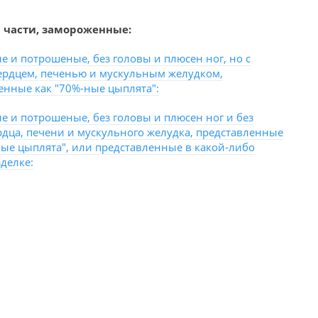
 части, замороженные:
 и потрошеные, без головы и плюсен ног, но с
ердцем, печенью и мускульным желудком,
енные как "70%-ные цыплята":
 и потрошеные, без головы и плюсен ног и без
рдца, печени и мускульного желудка, представленные
ные цыплята", или представленные в какой-либо
зделке: