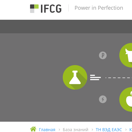
Power in Perfection
Главная
База знаний
ТН ВЭД ЕАЭС
К