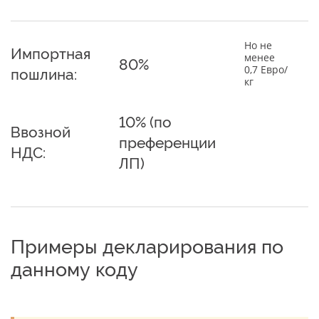
Но не
Импортная
менее
80%
0,7 Евро/
пошлина:
кг
10% (по
Ввозной
преференции
НДС:
ЛП)
Примеры декларирования по
данному коду