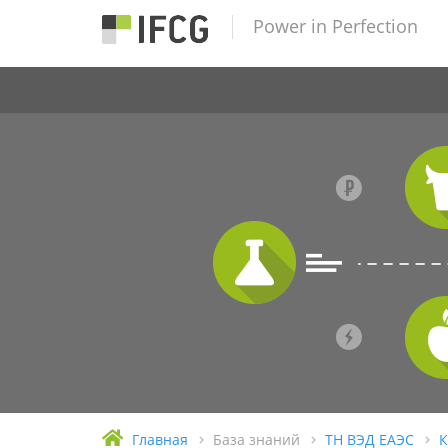
Power in Perfection
Главная
База знаний
ТН ВЭД ЕАЭС
К