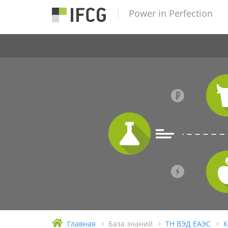
Power in Perfection
Главная
База знаний
ТН ВЭД ЕАЭС
К