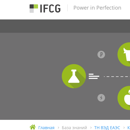
Power in Perfection
Главная
База знаний
ТН ВЭД ЕАЭС
К