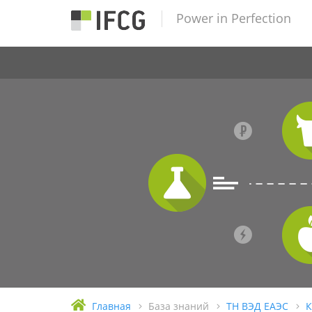
Power in Perfection
Главная
База знаний
ТН ВЭД ЕАЭС
К