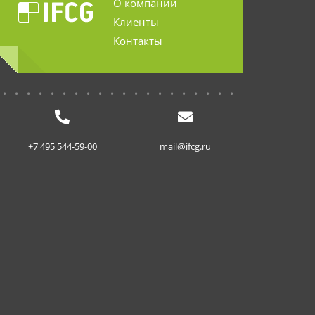
О компании
Клиенты
Контакты
...........................
+7 495 544-59-00
mail@ifcg.ru