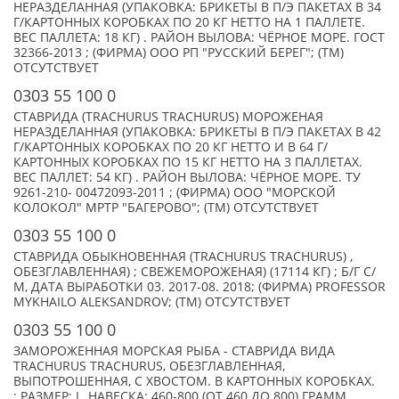
НЕРАЗДЕЛАННАЯ (УПАКОВКА: БРИКЕТЫ В П/Э ПАКЕТАХ В 34
Г/КАРТОННЫХ КОРОБКАХ ПО 20 КГ НЕТТО НА 1 ПАЛЛЕТЕ.
ВЕС ПАЛЛЕТА: 18 КГ) . РАЙОН ВЫЛОВА: ЧЁРНОЕ МОРЕ. ГОСТ
32366-2013 ; (ФИРМА) ООО РП "РУССКИЙ БЕРЕГ"; (TM)
ОТСУТСТВУЕТ
0303 55 100 0
СТАВРИДА (TRACHURUS TRACHURUS) МОРОЖЕНАЯ
НЕРАЗДЕЛАННАЯ (УПАКОВКА: БРИКЕТЫ В П/Э ПАКЕТАХ В 42
Г/КАРТОННЫХ КОРОБКАХ ПО 20 КГ НЕТТО И В 64 Г/
КАРТОННЫХ КОРОБКАХ ПО 15 КГ НЕТТО НА 3 ПАЛЛЕТАХ.
ВЕС ПАЛЛЕТ: 54 КГ) . РАЙОН ВЫЛОВА: ЧЁРНОЕ МОРЕ. ТУ
9261-210- 00472093-2011 ; (ФИРМА) ООО "МОРСКОЙ
КОЛОКОЛ" МРТР "БАГЕРОВО"; (TM) ОТСУТСТВУЕТ
0303 55 100 0
СТАВРИДА ОБЫКНОВЕННАЯ (TRACHURUS TRACHURUS) ,
ОБЕЗГЛАВЛЕННАЯ) ; СВЕЖЕМОРОЖЕНАЯ) (17114 КГ) ; Б/Г С/
М, ДАТА ВЫРАБОТКИ 03. 2017-08. 2018; (ФИРМА) PROFESSOR
MYKHAILO ALEKSANDROV; (TM) ОТСУТСТВУЕТ
0303 55 100 0
ЗАМОРОЖЕННАЯ МОРСКАЯ РЫБА - СТАВРИДА ВИДА
TRACHURUS TRACHURUS, ОБЕЗГЛАВЛЕННАЯ,
ВЫПОТРОШЕННАЯ, С ХВОСТОМ. В КАРТОННЫХ КОРОБКАХ.
; РАЗМЕР: L, НАВЕСКА: 460-800 (ОТ 460 ДО 800) ГРАММ