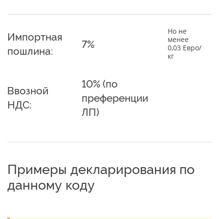
Но не
Импортная
менее
7%
0,03 Евро/
пошлина:
кг
10% (по
Ввозной
преференции
НДС:
ЛП)
Примеры декларирования по
данному коду