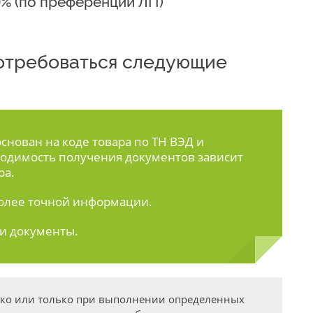
0% (по преференции ЛП)
 потребоваться следующие
нован на коде товара по ТН ВЭД и
одимость получения документов зависит
ра.
олее точной информации.
ти документы.
дко или только при выполнении определенных