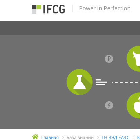
Power in Perfection
Главная
База знаний
ТН ВЭД ЕАЭС
К