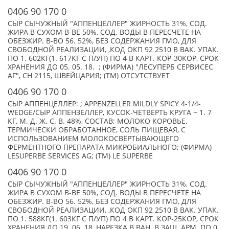
0406 90 170 0
СЫР СЫЧУЖНЫЙ "АППЕНЦЕЛЛЕР" ЖИРНОСТЬ 31%, СОД.
ЖИРА В СУХОМ В-ВЕ 50%, СОД. ВОДЫ В ПЕРЕСЧЕТЕ НА
ОБЕЗЖИР. В-ВО 56. 52%, БЕЗ СОДЕРЖАНИЯ ГМО, ДЛЯ
СВОБОДНОЙ РЕАЛИЗАЦИИ, ,КОД ОКП 92 2510 В ВАК. УПАК.
ПО 1. 602КГ(1. 617КГ С П/УП) ПО 4 В КАРТ. КОР-30КОР, СРОК
ХРАНЕНИЯ ДО 05. 05. 18. ; (ФИРМА) "ЛЕСУПЕРБ СЕРВИСЕС
АГ", CH 2115, ШВЕЙЦАРИЯ; (TM) ОТСУТСТВУЕТ
0406 90 170 0
СЫР АППЕНЦЕЛЛЕР: ; APPENZELLER MILDLY SPICY 4-1/4-
WEDGE/СЫР АППЕНЗЕЛЛЕР, КУСОК-ЧЕТВЕРТЬ КРУГА ~ 1. 7
КГ, М. Д. Ж. С. В. 48%, СОСТАВ; МОЛОКО КОРОВЬЕ,
ТЕРМИЧЕСКИ ОБРАБОТАННОЕ, СОЛЬ ПИЩЕВАЯ, С
ИСПОЛЬЗОВАНИЕМ МОЛОКОСВЁРТЫВАЮЩЕГО
ФЕРМЕНТНОГО ПРЕПАРАТА МИКРОБИАЛЬНОГО; (ФИРМА)
LESUPERBE SERVICES AG; (TM) LE SUPERBE
0406 90 170 0
СЫР СЫЧУЖНЫЙ "АППЕНЦЕЛЛЕР" ЖИРНОСТЬ 31%, СОД.
ЖИРА В СУХОМ В-ВЕ 50%, СОД. ВОДЫ В ПЕРЕСЧЕТЕ НА
ОБЕЗЖИР. В-ВО 56. 52%, БЕЗ СОДЕРЖАНИЯ ГМО, ДЛЯ
СВОБОДНОЙ РЕАЛИЗАЦИИ, ,КОД ОКП 92 2510 В ВАК. УПАК.
ПО 1. 588КГ(1. 603КГ С П/УП) ПО 4 В КАРТ. КОР-25КОР, СРОК
ХРАНЕНИЯ ДО 19. 06. 18, НАРЕЗКА В ВАН. В ЗАЩ. АРМ. ПО 0.