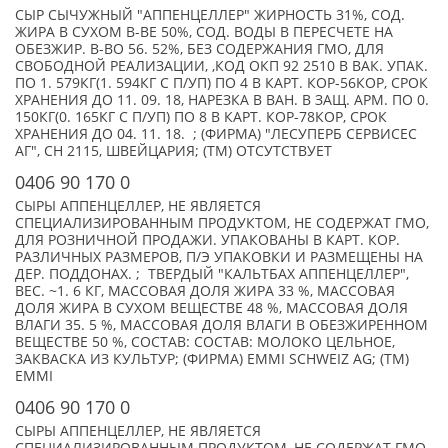
СЫР СЫЧУЖНЫЙ "АППЕНЦЕЛЛЕР" ЖИРНОСТЬ 31%, СОД.
ЖИРА В СУХОМ В-ВЕ 50%, СОД. ВОДЫ В ПЕРЕСЧЕТЕ НА
ОБЕЗЖИР. В-ВО 56. 52%, БЕЗ СОДЕРЖАНИЯ ГМО, ДЛЯ
СВОБОДНОЙ РЕАЛИЗАЦИИ, ,КОД ОКП 92 2510 В ВАК. УПАК.
ПО 1. 579КГ(1. 594КГ С П/УП) ПО 4 В КАРТ. КОР-56КОР, СРОК
ХРАНЕНИЯ ДО 11. 09. 18, НАРЕЗКА В ВАН. В ЗАЩ. АРМ. ПО 0.
150КГ(0. 165КГ С П/УП) ПО 8 В КАРТ. КОР-78КОР, СРОК
ХРАНЕНИЯ ДО 04. 11. 18. ; (ФИРМА) "ЛЕСУПЕРБ СЕРВИСЕС
АГ", CH 2115, ШВЕЙЦАРИЯ; (TM) ОТСУТСТВУЕТ
0406 90 170 0
СЫРЫ АППЕНЦЕЛЛЕР, НЕ ЯВЛЯЕТСЯ
СПЕЦИАЛИЗИРОВАННЫМ ПРОДУКТОМ, НЕ СОДЕРЖАТ ГМО,
ДЛЯ РОЗНИЧНОЙ ПРОДАЖИ. УПАКОВАНЫ В КАРТ. КОР.
РАЗЛИЧНЫХ РАЗМЕРОВ, П/Э УПАКОВКИ И РАЗМЕЩЕНЫ НА
ДЕР. ПОДДОНАХ. ; ТВЕРДЫЙ "КАЛЬТБАХ АППЕНЦЕЛЛЕР",
ВЕС. ~1. 6 КГ, МАССОВАЯ ДОЛЯ ЖИРА 33 %, МАССОВАЯ
ДОЛЯ ЖИРА В СУХОМ ВЕЩЕСТВЕ 48 %, МАССОВАЯ ДОЛЯ
ВЛАГИ 35. 5 %, МАССОВАЯ ДОЛЯ ВЛАГИ В ОБЕЗЖИРЕННОМ
ВЕЩЕСТВЕ 50 %, СОСТАВ: СОСТАВ: МОЛОКО ЦЕЛЬНОЕ,
ЗАКВАСКА ИЗ КУЛЬТУР; (ФИРМА) EMMI SCHWEIZ AG; (TM)
EMMI
0406 90 170 0
СЫРЫ АППЕНЦЕЛЛЕР, НЕ ЯВЛЯЕТСЯ