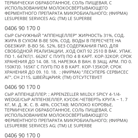
ТЕРМИЧЕСКИ ОБРАБОТАННОЕ, СОЛЬ ПИЩЕВАЯ, С
ИСПОЛЬЗОВАНИЕМ МОЛОКОСВЁРТЫВАЮЩЕГО
ФЕРМЕНТНОГО ПРЕПАРАТА МИКРОБИАЛЬНОГО; (ФИРМА)
LESUPERBE SERVICES AG; (TM) LE SUPERBE
0406 90 170 0
СЫР СЫЧУЖНЫЙ "АППЕНЦЕЛЛЕР" ЖИРНОСТЬ 31%, СОД.
ЖИРА В СУХОМ В-ВЕ 50%, СОД. ВОДЫ В ПЕРЕСЧЕТЕ НА
ОБЕЗЖИР. В-ВО 56. 52%, БЕЗ СОДЕРЖАНИЯ ГМО, ДЛЯ
СВОБОДНОЙ РЕАЛИЗАЦИИ, ,КОД ОКП 92 2510 В ВАК. УПАК.
ПО 1. 647КГ(1. 662КГ С П/УП) ПО 4 В КАРТ. КОР-32КОР, СРОК
ХРАНЕНИЯ ДО 14. 08. 18, НАРЕЗКА В ВАН. В ЗАЩ. АРМ. ПО 0.
150КГ(0. 165КГ С П/УП) ПО 8 В КАРТ. КОР-135КОР, СРОК
ХРАНЕНИЯ ДО 09. 10. 18. ; (ФИРМА) "ЛЕСУПЕРБ СЕРВИСЕС
АГ", CH 2115, ШВЕЙЦАРИЯ; (TM) ОТСУТСТВУЕТ
0406 90 170 0
СЫР АППЕНЦЕЛЛЕР: ; APPENZELLER MILDLY SPICY 4-1/4-
WEDGE/СЫР АППЕНЗЕЛЛЕР, КУСОК-ЧЕТВЕРТЬ КРУГА ~ 1. 7
КГ, М. Д. Ж. С. В. 48%, СОСТАВ; МОЛОКО КОРОВЬЕ,
ТЕРМИЧЕСКИ ОБРАБОТАННОЕ, СОЛЬ ПИЩЕВАЯ, С
ИСПОЛЬЗОВАНИЕМ МОЛОКОСВЁРТЫВАЮЩЕГО
ФЕРМЕНТНОГО ПРЕПАРАТА МИКРОБИАЛЬНОГО; (ФИРМА)
LESUPERBE SERVICES AG; (TM) LE SUPERBE
0406 90 170 0