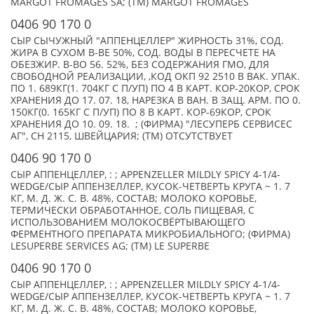
MARGOT FROMAGES SA; (TM) MARGOT FROMAGES
0406 90 170 0
СЫР СЫЧУЖНЫЙ "АППЕНЦЕЛЛЕР" ЖИРНОСТЬ 31%, СОД.
ЖИРА В СУХОМ В-ВЕ 50%, СОД. ВОДЫ В ПЕРЕСЧЕТЕ НА
ОБЕЗЖИР. В-ВО 56. 52%, БЕЗ СОДЕРЖАНИЯ ГМО, ДЛЯ
СВОБОДНОЙ РЕАЛИЗАЦИИ, ,КОД ОКП 92 2510 В ВАК. УПАК.
ПО 1. 689КГ(1. 704КГ С П/УП) ПО 4 В КАРТ. КОР-20КОР, СРОК
ХРАНЕНИЯ ДО 17. 07. 18, НАРЕЗКА В ВАН. В ЗАЩ. АРМ. ПО 0.
150КГ(0. 165КГ С П/УП) ПО 8 В КАРТ. КОР-69КОР, СРОК
ХРАНЕНИЯ ДО 10. 09. 18. ; (ФИРМА) "ЛЕСУПЕРБ СЕРВИСЕС
АГ", CH 2115, ШВЕЙЦАРИЯ; (TM) ОТСУТСТВУЕТ
0406 90 170 0
СЫР АППЕНЦЕЛЛЕР, : ; APPENZELLER MILDLY SPICY 4-1/4-
WEDGE/СЫР АППЕНЗЕЛЛЕР, КУСОК-ЧЕТВЕРТЬ КРУГА ~ 1. 7
КГ, М. Д. Ж. С. В. 48%, СОСТАВ; МОЛОКО КОРОВЬЕ,
ТЕРМИЧЕСКИ ОБРАБОТАННОЕ, СОЛЬ ПИЩЕВАЯ, С
ИСПОЛЬЗОВАНИЕМ МОЛОКОСВЁРТЫВАЮЩЕГО
ФЕРМЕНТНОГО ПРЕПАРАТА МИКРОБИАЛЬНОГО; (ФИРМА)
LESUPERBE SERVICES AG; (TM) LE SUPERBE
0406 90 170 0
СЫР АППЕНЦЕЛЛЕР, : ; APPENZELLER MILDLY SPICY 4-1/4-
WEDGE/СЫР АППЕНЗЕЛЛЕР, КУСОК-ЧЕТВЕРТЬ КРУГА ~ 1. 7
КГ, М. Д. Ж. С. В. 48%, СОСТАВ; МОЛОКО КОРОВЬЕ,