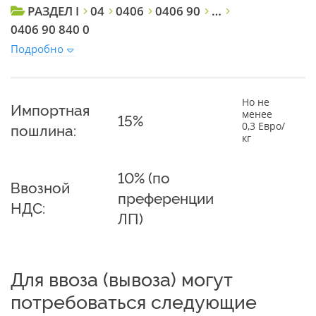
РАЗДЕЛ I
04
0406
0406 90
…
0406 90 840 0
Подробно
Но не
Импортная
менее
15%
0,3 Евро/
пошлина:
кг
10% (по
Ввозной
преференции
НДС:
ЛП)
Для ввоза (вывоза) могут
потребоваться следующие