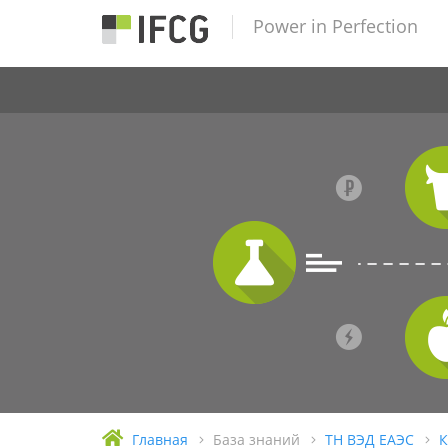
Power in Perfection
Главная
База знаний
ТН ВЭД ЕАЭС
К