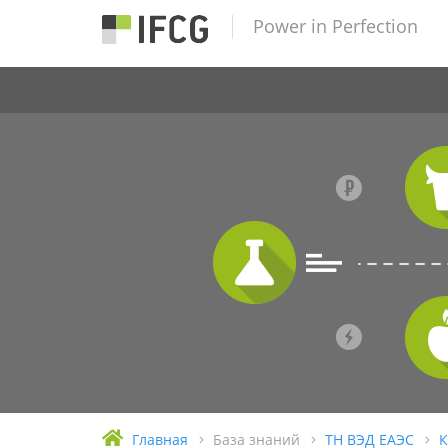
Power in Perfection
Главная
База знаний
ТН ВЭД ЕАЭС
К