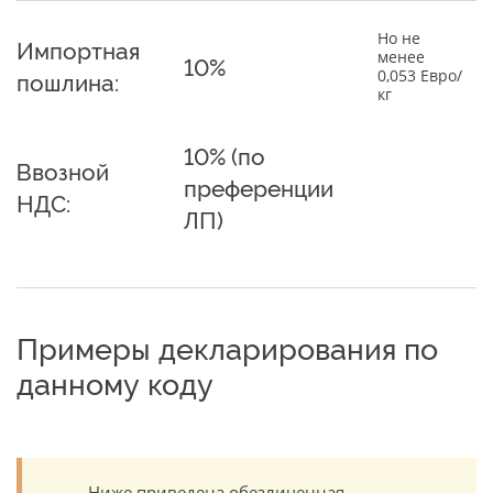
Но не
Импортная
менее
10%
0,053 Евро/
пошлина:
кг
10% (по
Ввозной
преференции
НДС:
ЛП)
Примеры декларирования по
данному коду
Ниже приведена обезличенная