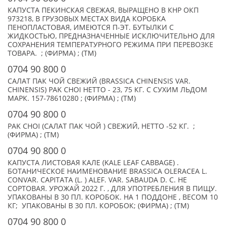
КАПУСТА ПЕКИНСКАЯ СВЕЖАЯ, ВЫРАЩЕНО В КНР ОКП
973218, В ГРУЗОВЫХ МЕСТАХ ВИДА КОРОБКА
ПЕНОПЛАСТОВАЯ, ИМЕЮТСЯ П-ЭТ. БУТЫЛКИ С
ЖИДКОСТЬЮ, ПРЕДНАЗНАЧЕННЫЕ ИСКЛЮЧИТЕЛЬНО ДЛЯ
СОХРАНЕНИЯ ТЕМПЕРАТУРНОГО РЕЖИМА ПРИ ПЕРЕВОЗКЕ
ТОВАРА. ; (ФИРМА) ; (TM)
0704 90 800 0
САЛАТ ПАК ЧОЙ СВЕЖИЙ (BRASSICA CHINENSIS VAR.
CHINENSIS) PAK CHOI НЕТТО - 23, 75 КГ. С СУХИМ ЛЬДОМ
МАРК. 157-78610280 ; (ФИРМА) ; (TM)
0704 90 800 0
PAK CHOI (САЛАТ ПАК ЧОЙ ) СВЕЖИЙ, НЕТТО -52 КГ. ;
(ФИРМА) ; (TM)
0704 90 800 0
КАПУСТА ЛИСТОВАЯ КАЛЕ (KALE LEAF CABBAGE) .
БОТАНИЧЕСКОЕ НАИМЕНОВАНИЕ BRASSICA OLERACEA L.
CONVAR. CAPITATA (L. ) ALEF. VAR. SABAUDA D. С. НЕ
СОРТОВАЯ. УРОЖАЙ 2022 Г. , ДЛЯ УПОТРЕБЛЕНИЯ В ПИЩУ.
УПАКОВАНЫ В 30 ПЛ. КОРОБОК. НА 1 ПОДДОНЕ , ВЕСОМ 10
КГ; УПАКОВАНЫ В 30 ПЛ. КОРОБОК; (ФИРМА) ; (TM)
0704 90 800 0