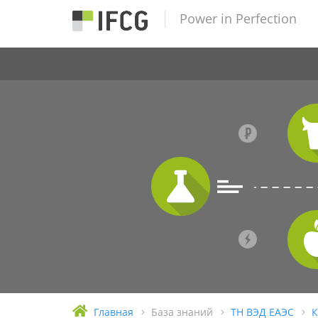
Power in Perfection
Главная
База знаний
ТН ВЭД ЕАЭС
К