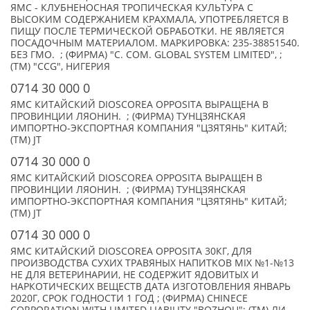
ЯМС - КЛУБНЕНОСНАЯ ТРОПИЧЕСКАЯ КУЛЬТУРА С
ВЫСОКИМ СОДЕРЖАНИЕМ КРАХМАЛА, УПОТРЕБЛЯЕТСЯ В
ПИЩУ ПОСЛЕ ТЕРМИЧЕСКОЙ ОБРАБОТКИ. НЕ ЯВЛЯЕТСЯ
ПОСАДОЧНЫМ МАТЕРИАЛОМ. МАРКИРОВКА: 235-38851540.
БЕЗ ГМО. ; (ФИРМА) "C. COM. GLOBAL SYSTEM LIMITED", ;
(TM) "CCG", НИГЕРИЯ
0714 30 000 0
ЯМС КИТАЙСКИЙ DIOSCOREA OPPOSITA ВЫРАЩЕНА В
ПРОВИНЦИИ ЛЯОНИН. ; (ФИРМА) ТУНЦЗЯНСКАЯ
ИМПОРТНО-ЭКСПОРТНАЯ КОМПАНИЯ "ЦЗЯТЯНЬ" КИТАЙ;
(TM) JT
0714 30 000 0
ЯМС КИТАЙСКИЙ DIOSCOREA OPPOSITA ВЫРАЩЕН В
ПРОВИНЦИИ ЛЯОНИН. ; (ФИРМА) ТУНЦЗЯНСКАЯ
ИМПОРТНО-ЭКСПОРТНАЯ КОМПАНИЯ "ЦЗЯТЯНЬ" КИТАЙ;
(TM) JT
0714 30 000 0
ЯМС КИТАЙСКИЙ DIOSCOREA OPPOSITA 30КГ, ДЛЯ
ПРОИЗВОДСТВА СУХИХ ТРАВЯНЫХ НАПИТКОВ MIX №1-№13
НЕ ДЛЯ ВЕТЕРИНАРИИ, НЕ СОДЕРЖИТ ЯДОВИТЫХ И
НАРКОТИЧЕСКИХ ВЕЩЕСТВ ДАТА ИЗГОТОВЛЕНИЯ ЯНВАРЬ
2020Г, СРОК ГОДНОСТИ 1 ГОД ; (ФИРМА) CHINECE