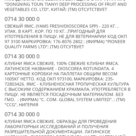
"DONGNING TOUN TIANYI DEEP PROCESSING OF FRUIT AND
VEGETABLES CO. LTD", КИТАЙ; (TM) ОТСУТСТВУЕТ
0714 30 000 0
СВЕЖЫЙ ЯМС, (YAMS FRESH/DIOSCOREA SPP) - 220 КГ. ,
УПАК. В КАРТ. КОР. ПО 10 КГ. ,ПРИГОДНЫЙ ДЛЯ
УПОТРЕБЛЕНИЯ В ПИЩУ, НЕ ДЛЯ ВЕТЕРИНАРИИ КОД ОКП
97 3100 МАРКИРОВКА: 176-8076 2802 ; (ФИРМА) "PIONEER
QUALITY FARMS LTD"; (TM) ОТСУТВУЕТ
0714 30 000 0
КЛУБНИ ЯМСА СВЕЖИЕ, 100% СВЕЖИЕ КЛУБНИ ЯМСА.
ЛАТИНСКОЕ НАЗВАНИЕ - DIOSCOREA ROTUNDATA. 4
КАРТОННЫЕ КОРОБКИ НА ПАЛЛЕТАХ ОБЩИМ ВЕСОМ
1005КГ НЕТТО. КОД ОКП 973100, МАРКИРОВКА: 235-
72803426. ЯМС - КЛУБНЕНОСНАЯ ТРОПИЧЕСКАЯ КУЛЬТУРА
С ВЫСОКИМ СОДЕРЖАНИЕМ КРАХМАЛА, УПОТРЕБЛЯЕТСЯ В
ПИЩУ. НЕ ЯВЛЯЕТСЯ ПОСАДОЧНЫМ МАТЕРИАЛОМ. БЕЗ
ГМО. ; (ФИРМА) "C. COM. GLOBAL SYSTEM LIMITED", ; (TM)
"CCG", НИГЕРИЯ
0714 30 000 0
КЛУБНИ ЯМСА СВЕЖИЕ. ОБРАЗЦЫ ДЛЯ ПРОВЕДЕНИЯ
ЛАБОРАТОРНЫХ ИССЛЕДОВАНИЙ И ПОЛУЧЕНИЯ
РАЗРЕШИТЕЛЬНОЙ ДОКУМЕНТАЦИИ. ЛАТИНСКОЕ