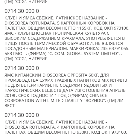
(TM) "CCG", НИГЕРИЯ
0714 30 000 0
КЛУБНИ ЯМСА СВЕЖИЕ. ЛАТИНСКОЕ НАЗВАНИЕ -
DIOSCOREA ROTUNDATA. 5 КАРТОННЫХ КОРОБОК НА
ПАЛЕТТАХ, ОБЩИМ ВЕСОМ НЕТТО 1155КГ. КОД ОКП 973100.
ЯМС - КЛУБНЕНОСНАЯ ТРОПИЧЕСКАЯ КУЛЬТУРА С
ВЫСОКИМ СОДЕРЖАНИЕМ КРАХМАЛА, УПОТРЕБЛЯЕТСЯ В
ПИЩУ ПОСЛЕ ТЕРМИЧЕСКОЙ ОБРАБОТКИ. НЕ ЯВЛЯЕТСЯ
ПОСАДОЧНЫМ МАТЕРИАЛОМ. МАРКИРОВКА: 235-63791055.
БЕЗ ГМО. ; (ФИРМА) "C. COM. GLOBAL SYSTEM LIMITED", ;
(TM) "CCG", НИГЕРИЯ
0714 30 000 0
ЯМС КИТАЙСКИЙ DIOSCOREA OPPOSITA 60КГ, ДЛЯ
ПРОИЗВОДСТВА СУХИХ ТРАВЯНЫХ НАПИТКОВ MIX №1-№13
НЕ ДЛЯ ВЕТЕРИНАРИИ, НЕ СОДЕРЖИТ ЯДОВИТЫХ И
НАРКОТИЧЕСКИХ ВЕЩЕСТВ ДАТА ИЗГОТОВЛЕНИЯ АПРЕЛЬ
2019Г, СРОК ГОДНОСТИ 1 ГОД ; (ФИРМА) CHINECE
CORPORATION WITH LIMITED LIABILITY "BOZHOU"; (TM) ЛИ
ВЕСТ
0714 30 000 0
КЛУБНИ ЯМСА СВЕЖИЕ. ЛАТИНСКОЕ НАЗВАНИЕ -
DIOSCOREA ROTUNDATA. 4 КАРТОННЫЕ КОРОБКИ НА
ПАЛЕТТАХ, ОБЩИМ ВЕСОМ НЕТТО 930КГ. КОД ОКП 973100.