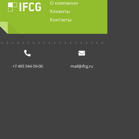
О компании
Клиенты
Контакты
...........................
+7 495 544-59-00
mail@ifcg.ru