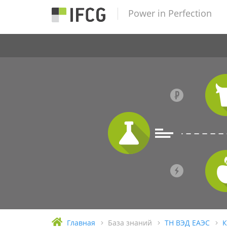
Power in Perfection
Главная
База знаний
ТН ВЭД ЕАЭС
К