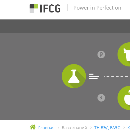
Power in Perfection
Главная
База знаний
ТН ВЭД ЕАЭС
К