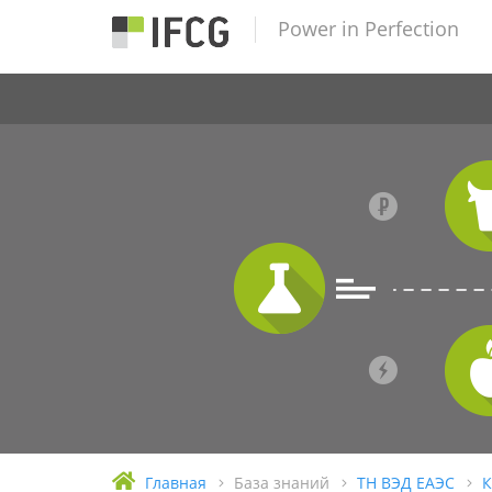
Power in Perfection
Главная
База знаний
ТН ВЭД ЕАЭС
К