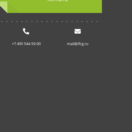
...........................
+7 495 544-59-00
mail@ifcg.ru