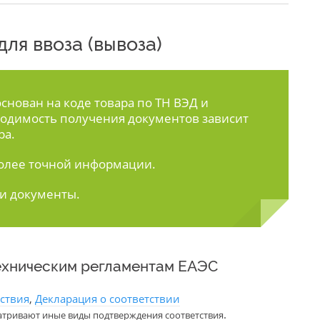
ля ввоза (вывоза)
нован на коде товара по ТН ВЭД и
одимость получения документов зависит
ра.
олее точной информации.
ти документы.
ехническим регламентам ЕАЭС
тствия
,
Декларация о соответствии
.
атривают иные виды подтверждения соответствия