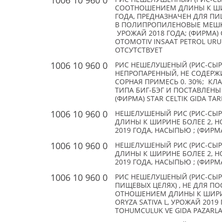
1006 10 960 0
СООТНОШЕНИЕМ ДЛИНЫ К ШИРИ
ГОДА, ПРЕДНАЗНАЧЕН ДЛЯ ПИ
В ПОЛИПРОПИЛЕНОВЫЕ МЕШКИ (
УРОЖАЙ 2018 ГОДА; (ФИРМА) O
OTOMOTIV INSAAT PETROL URUNLE
ОТСУТСТВУЕТ
1006 10 960 0
РИС НЕШЕЛУШЕНЫЙ (РИС-СЫРЕ
НЕПРОПАРЕННЫЙ, НЕ СОДЕРЖИТ
СОРНАЯ ПРИМЕСЬ 0. 30%; КЛ
ТИПА БИГ-БЭГ И ПОСТАВЛЕНЫ
(ФИРМА) STAR CELTIK GIDA TARI
1006 10 960 0
НЕШЕЛУШЕНЫЙ РИС (РИС-СЫР
ДЛИНЫ К ШИРИНЕ БОЛЕЕ 2, Н
2019 ГОДА, НАСЫПЬЮ ; (ФИРМА
1006 10 960 0
НЕШЕЛУШЕНЫЙ РИС (РИС-СЫР
ДЛИНЫ К ШИРИНЕ БОЛЕЕ 2, Н
2019 ГОДА, НАСЫПЬЮ ; (ФИРМА
1006 10 960 0
РИС НЕШЕЛУШЕНЫЙ (РИС-СЫР
ПИЩЕВЫХ ЦЕЛЯХ) , НЕ ДЛЯ П
ОТНОШЕНИЕМ ДЛИНЫ К ШИРИНЕ
ORYZA SATIVA L, УРОЖАЙ 2019
TOHUMCULUK VE GIDA PAZARLAMA