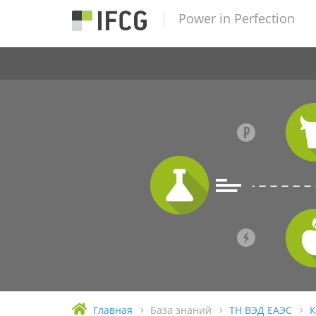
Power in Perfection
Главная
База знаний
ТН ВЭД ЕАЭС
К