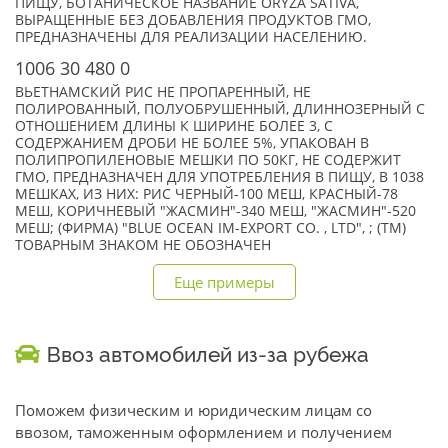
ПИЩУ, БОТАНИЧЕСКОЕ НАЗВАНИЕ ORYZA SATIVA,
ВЫРАЩЕННЫЕ БЕЗ ДОБАВЛЕНИЯ ПРОДУКТОВ ГМО,
ПРЕДНАЗНАЧЕНЫ ДЛЯ РЕАЛИЗАЦИИ НАСЕЛЕНИЮ.
1006 30 480 0
ВЬЕТНАМСКИЙ РИС НЕ ПРОПАРЕННЫЙ, НЕ
ПОЛИРОВАННЫЙ, ПОЛУОБРУШЕННЫЙ, ДЛИННОЗЕРНЫЙ С
ОТНОШЕНИЕМ ДЛИНЫ К ШИРИНЕ БОЛЕЕ 3, С
СОДЕРЖАНИЕМ ДРОБИ НЕ БОЛЕЕ 5%, УПАКОВАН В
ПОЛИПРОПИЛЕНОВЫЕ МЕШКИ ПО 50КГ, НЕ СОДЕРЖИТ
ГМО, ПРЕДНАЗНАЧЕН ДЛЯ УПОТРЕБЛЕНИЯ В ПИЩУ, В 1038
МЕШКАХ, ИЗ НИХ: РИС ЧЕРНЫЙ-100 МЕШ, КРАСНЫЙ-78
МЕШ, КОРИЧНЕВЫЙ "ЖАСМИН"-340 МЕШ, "ЖАСМИН"-520
МЕШ; (ФИРМА) "BLUE OCEAN IM-EXPORT CO. , LTD", ; (TM)
ТОВАРНЫМ ЗНАКОМ НЕ ОБОЗНАЧЕН
Еще примеры
Ввоз автомобилей из-за рубежа
Поможем физическим и юридическим лицам со
ввозом, таможенным оформлением и получением