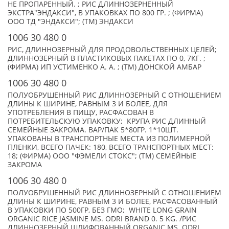
НЕ ПРОПАРЕННЫЙ. ; РИС ДЛИННОЗЕРНЕННЫЙ
ЭКСТРА"ЭНДАКСИ", В УПАКОВКАХ ПО 800 ГР. ; (ФИРМА)
ООО ТД "ЭНДАКСИ"; (TM) ЭНДАКСИ
1006 30 480 0
РИС, ДЛИННОЗЕРНЫЙ ДЛЯ ПРОДОВОЛЬСТВЕННЫХ ЦЕЛЕЙ;
ДЛИННОЗЕРНЫЙ В ПЛАСТИКОВЫХ ПАКЕТАХ ПО 0, 7КГ. ;
(ФИРМА) ИП УСТИМЕНКО А. А. ; (TM) ДОНСКОЙ АМБАР
1006 30 480 0
ПОЛУОБРУШЕННЫЙ РИС ДЛИННОЗЕРНЫЙ С ОТНОШЕНИЕМ
ДЛИНЫ К ШИРИНЕ, РАВНЫМ 3 И БОЛЕЕ, ДЛЯ
УПОТРЕБЛЕНИЯ В ПИЩУ, РАСФАСОВАН В
ПОТРЕБИТЕЛЬСКУЮ УПАКОВКУ; КРУПА РИС ДЛИННЫЙ
СЕМЕЙНЫЕ ЗАКРОМА. ВАР/ПАК 5*80ГР. 1*10ШТ.
УПАКОВАНЫ В ТРАНСПОРТНЫЕ МЕСТА ИЗ ПОЛИМЕРНОЙ
ПЛЕНКИ, ВСЕГО ПАЧЕК: 180, ВСЕГО ТРАНСПОРТНЫХ МЕСТ:
18; (ФИРМА) ООО "ФЭМЕЛИ СТОКС"; (TM) СЕМЕЙНЫЕ
ЗАКРОМА
1006 30 480 0
ПОЛУОБРУШЕННЫЙ РИС ДЛИННОЗЕРНЫЙ С ОТНОШЕНИЕМ
ДЛИНЫ К ШИРИНЕ, РАВНЫМ 3 И БОЛЕЕ, РАСФАСОВАННЫЙ
В УПАКОВКИ ПО 500ГР, БЕЗ ГМО; WHITE LONG GRAIN
ORGANIC RICE JASMINE MS. ODRI BRAND 0. 5 KG. /РИС
ДЛИННОЗЕРНЫЙ ШЛИФОВАННЫЙ ORGANIC MS. ODRI