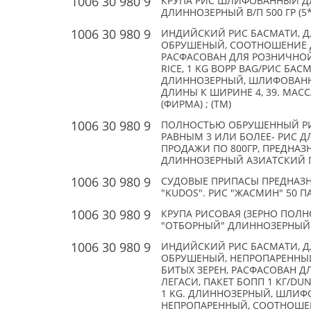
1006 30 980 9
КРУПА РИС ШЛИФОВАННЫЙ ДЛ
ДЛИННОЗЕРНЫЙ В/П 500 ГР (5*
1006 30 980 9
ИНДИЙСКИЙ РИС БАСМАТИ, 
ОБРУШЕНЫЙ, СООТНОШЕНИЕ ДЛ
РАСФАСОВАН ДЛЯ РОЗНИЧНОЙ 
RICE, 1 KG BOPP BAG/РИС БАС
ДЛИННОЗЕРНЫЙ, ШЛИФОВАН
ДЛИНЫ К ШИРИНЕ 4, 39. МАССА
(ФИРМА) ; (TM)
1006 30 980 9
ПОЛНОСТЬЮ ОБРУШЕННЫЙ РИ
РАВНЫМ 3 ИЛИ БОЛЕЕ- РИС 
ПРОДАЖИ ПО 800ГР, ПРЕДНАЗ
ДЛИННОЗЕРНЫЙ АЗИАТСКИЙ ПА
1006 30 980 9
СУДОВЫЕ ПРИПАСЫ ПРЕДНАЗН
"KUDOS". РИС "ЖАСМИН" 50 ПАК
1006 30 980 9
КРУПА РИСОВАЯ (ЗЕРНО ПОЛ
"ОТБОРНЫЙ" ДЛИННОЗЕРНЫЙ. УП
1006 30 980 9
ИНДИЙСКИЙ РИС БАСМАТИ, 
ОБРУШЕНЫЙ, НЕПРОПАРЕННЫЙ
БИТЫХ ЗЕРЕН, РАСФАСОВАН Д
ЛЕГАСИ, ПАКЕТ БОПП 1 КГ/DUN
1 KG. ДЛИННОЗЕРНЫЙ, ШЛИ
НЕПРОПАРЕННЫЙ, СООТНОШЕНИ