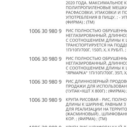
2020 ГОДА. МАКСИМАЛЬНОЕ К
ПОЛИПРОПИЛЕНОВЫЕ МЕШКИ. 
РАСФАСОВКИ, УПАКОВКИ И П
УПОТРЕБЛЕНИЯ В ПИЩУ. ; - У
(ФИРМА) ; (TM)
1006 30 980 9
РИС ПОЛНОСТЬЮ ОБРУШЕННЫ
НЕГЛАЗИРОВАННЫЙ, ДЛИННОЗЕ
С СООТНОШЕНИЕМ ДЛИНЫ К Ш
ТРАНСПОРТИРУЕТСЯ НА ПОДДОН
1П/10П/700Г, 150П, X, X РУБ/П. 
1006 30 980 9
РИС ПОЛНОСТЬЮ ОБРУШЕННЫ
НЕГЛАЗИРОВАННЫЙ, ДЛИННОЗЕ
С СООТНОШЕНИЕМ ДЛИНЫ К Ш
"ЯРМАРКА" 1П/10П/700Г, 35П, X,
1006 30 980 9
РИС ДЛИННОЗЕРНЫЙ ПРОДОВ
ПРОДАЖИ ДЛЯ ИСПОЛЬЗОВАНИ
(1УПАК=XШТ Х 800Г) ; (ФИРМА) ;
1006 30 980 9
КРУПА РИСОВАЯ - РИС, ПОЛ
ДЛИНЫ К ШИРИНЕ, РАВНЫМ 3
ДЛЯ РЕАЛИЗАЦИИ НА ТЕРРИТО
(ЖАСМИНОВЫЙ) , ШЛИФОВАННЫЙ
КОР. ; (ФИРМА) ; (TM)