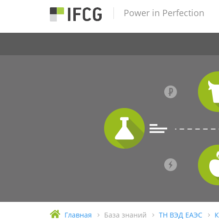
Power in Perfection
Главная
База знаний
ТН ВЭД ЕАЭС
К