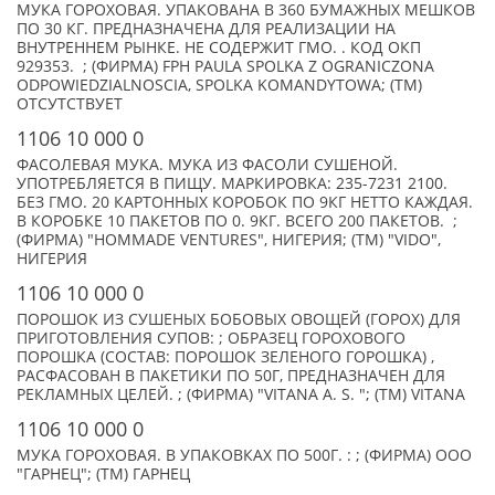
МУКА ГОРОХОВАЯ. УПАКОВАНА В 360 БУМАЖНЫХ МЕШКОВ
ПО 30 КГ. ПРЕДНАЗНАЧЕНА ДЛЯ РЕАЛИЗАЦИИ НА
ВНУТРЕННЕМ РЫНКЕ. НЕ СОДЕРЖИТ ГМО. . КОД ОКП
929353. ; (ФИРМА) FPH PAULA SPOLKA Z OGRANICZONA
ODPOWIEDZIALNOSCIA, SPOLKA KOMANDYTOWA; (TM)
ОТСУТСТВУЕТ
1106 10 000 0
ФАСОЛЕВАЯ МУКА. МУКА ИЗ ФАСОЛИ СУШЕНОЙ.
УПОТРЕБЛЯЕТСЯ В ПИЩУ. МАРКИРОВКА: 235-7231 2100.
БЕЗ ГМО. 20 КАРТОННЫХ КОРОБОК ПО 9КГ НЕТТО КАЖДАЯ.
В КОРОБКЕ 10 ПАКЕТОВ ПО 0. 9КГ. ВСЕГО 200 ПАКЕТОВ. ;
(ФИРМА) "HOMMADE VENTURES", НИГЕРИЯ; (TM) "VIDO",
НИГЕРИЯ
1106 10 000 0
ПОРОШОК ИЗ СУШЕНЫХ БОБОВЫХ ОВОЩЕЙ (ГОРОХ) ДЛЯ
ПРИГОТОВЛЕНИЯ СУПОВ: ; ОБРАЗЕЦ ГОРОХОВОГО
ПОРОШКА (СОСТАВ: ПОРОШОК ЗЕЛЕНОГО ГОРОШКА) ,
РАСФАСОВАН В ПАКЕТИКИ ПО 50Г, ПРЕДНАЗНАЧЕН ДЛЯ
РЕКЛАМНЫХ ЦЕЛЕЙ. ; (ФИРМА) "VITANA A. S. "; (TM) VITANA
1106 10 000 0
МУКА ГОРОХОВАЯ. В УПАКОВКАХ ПО 500Г. : ; (ФИРМА) ООО
"ГАРНЕЦ"; (TM) ГАРНЕЦ