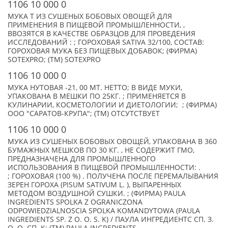
1106 10 000 0
МУКА Т ИЗ СУШЕНЫХ БОБОВЫХ ОВОЩЕЙ ДЛЯ
ПРИМЕНЕНИЯ В ПИЩЕВОЙ ПРОМЫШЛЕННОСТИ, ,
ВВОЗЯТСЯ В КАЧЕСТВЕ ОБРАЗЦОВ ДЛЯ ПРОВЕДЕНИЯ
ИССЛЕДОВАНИЙ : ; ГОРОХОВАЯ SATIVA 32/100, СОСТАВ:
ГОРОХОВАЯ МУКА БЕЗ ПИЩЕВЫХ ДОБАВОК; (ФИРМА)
SOTEXPRO; (TM) SOTEXPRO
1106 10 000 0
МУКА НУТОВАЯ -21, 00 МТ. НЕТТО; В ВИДЕ МУКИ,
УПАКОВАНА В МЕШКИ ПО 25КГ. ; ПРИМЕНЯЕТСЯ В
КУЛИНАРИИ, КОСМЕТОЛОГИИ И ДИЕТОЛОГИИ; ; (ФИРМА)
ООО "САРАТОВ-КРУПА"; (TM) ОТСУТСТВУЕТ
1106 10 000 0
МУКА ИЗ СУШЕНЫХ БОБОВЫХ ОВОЩЕЙ, УПАКОВАНА В 360
БУМАЖНЫХ МЕШКОВ ПО 30 КГ. , НЕ СОДЕРЖИТ ГМО,
ПРЕДНАЗНАЧЕНА ДЛЯ ПРОМЫШЛЕННОГО
ИСПОЛЬЗОВАНИЯ В ПИЩЕВОЙ ПРОМЫШЛЕННОСТИ: .
; ГОРОХОВАЯ (100 %) . ПОЛУЧЕНА ПОСЛЕ ПЕРЕМАЛЫВАНИЯ
ЗЕРЕН ГОРОХА (PISUM SATIVUM L. ), ВЫПАРЕННЫХ
МЕТОДОМ ВОЗДУШНОЙ СУШКИ. ; (ФИРМА) PAULA
INGREDIENTS SPOLKA Z OGRANICZONA
ODPOWIEDZIALNOSCIA SPOLKA KOMANDYTOWA (PAULA
INGREDIENTS SP. Z O. O. S. K) / ПАУЛА ИНГРЕДИЕНТС СП. З.