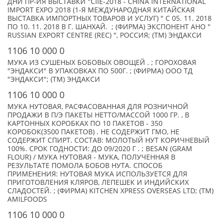
ДНИ ПР-ИЯ ВЫСТАВКИ "CIIE-2018 - CHINA INTERNATIONAL
IMPORT EXPO 2018 (1-Я МЕЖДУНАРОДНАЯ КИТАЙСКАЯ
ВЫСТАВКА ИМПОРТНЫХ ТОВАРОВ И УСЛУГ) " С 05. 11. 2018
ПО 10. 11. 2018 В Г. ШАНХАЙ. ; (ФИРМА) ЭКСПОНЕНТ АНО "
RUSSIAN EXPORT CENTRE (REC) ", РОССИЯ; (TM) ЭНДАКСИ
1106 10 000 0
МУКА ИЗ СУШЕНЫХ БОБОВЫХ ОВОЩЕЙ . ; ГОРОХОВАЯ
"ЭНДАКСИ" В УПАКОВКАХ ПО 500Г. ; (ФИРМА) ООО ТД
"ЭНДАКСИ"; (TM) ЭНДАКСИ
1106 10 000 0
МУКА НУТОВАЯ, РАСФАСОВАННАЯ ДЛЯ РОЗНИЧНОЙ
ПРОДАЖИ В П/Э ПАКЕТЫ НЕТТО/МАССОЙ 1000 ГР. , В
КАРТОННЫХ КОРОБКАХ ПО 10 ПАКЕТОВ - 350
КОРОБОК(3500 ПАКЕТОВ) . НЕ СОДЕРЖИТ ГМО, НЕ
СОДЕРЖИТ СПИРТ. СОСТАВ: МОЛОТЫЙ НУТ КОРИЧНЕВЫЙ
100%. СРОК ГОДНОСТИ: ДО 09/2020 Г . ; BESAN (GRAM
FLOUR) / МУКА НУТОВАЯ - МУКА, ПОЛУЧЕННАЯ В
РЕЗУЛЬТАТЕ ПОМОЛА БОБОВ НУТА. СПОСОБ
ПРИМЕНЕНИЯ: НУТОВАЯ МУКА ИСПОЛЬЗУЕТСЯ ДЛЯ
ПРИГОТОВЛЕНИЯ КЛЯРОВ, ЛЕПЕШЕК И ИНДИЙСКИХ
СЛАДОСТЕЙ. ; (ФИРМА) KITCHEN XPRESS OVERSEAS LTD; (TM)
AMILFOODS
1106 10 000 0