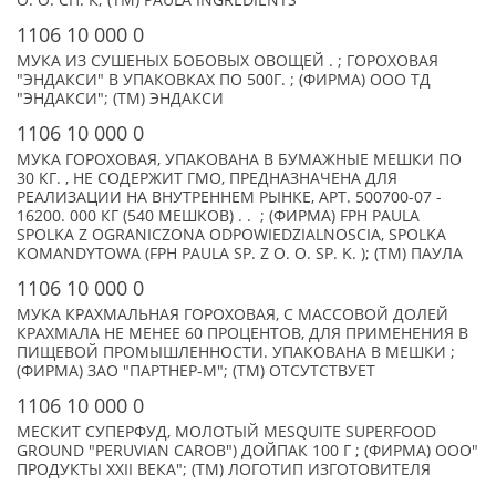
О. О. СП. К; (TM) PAULA INGREDIENTS
1106 10 000 0
МУКА ИЗ СУШЕНЫХ БОБОВЫХ ОВОЩЕЙ . ; ГОРОХОВАЯ
"ЭНДАКСИ" В УПАКОВКАХ ПО 500Г. ; (ФИРМА) ООО ТД
"ЭНДАКСИ"; (TM) ЭНДАКСИ
1106 10 000 0
МУКА ГОРОХОВАЯ, УПАКОВАНА В БУМАЖНЫЕ МЕШКИ ПО
30 КГ. , НЕ СОДЕРЖИТ ГМО, ПРЕДНАЗНАЧЕНА ДЛЯ
РЕАЛИЗАЦИИ НА ВНУТРЕННЕМ РЫНКЕ, АРТ. 500700-07 -
16200. 000 КГ (540 МЕШКОВ) . . ; (ФИРМА) FPH PAULA
SPOLKA Z OGRANICZONA ODPOWIEDZIALNOSCIA, SPOLKA
KOMANDYTOWA (FPH PAULA SP. Z O. O. SP. K. ); (TM) ПАУЛА
1106 10 000 0
МУКА КРАХМАЛЬНАЯ ГОРОХОВАЯ, С МАССОВОЙ ДОЛЕЙ
КРАХМАЛА НЕ МЕНЕЕ 60 ПРОЦЕНТОВ, ДЛЯ ПРИМЕНЕНИЯ В
ПИЩЕВОЙ ПРОМЫШЛЕННОСТИ. УПАКОВАНА В МЕШКИ ;
(ФИРМА) ЗАО "ПАРТНЕР-М"; (TM) ОТСУТСТВУЕТ
1106 10 000 0
МЕСКИТ СУПЕРФУД, МОЛОТЫЙ MESQUITE SUPERFOOD
GROUND "PERUVIAN CAROB") ДОЙПАК 100 Г ; (ФИРМА) ООО"
ПРОДУКТЫ ХХII ВЕКА"; (TM) ЛОГОТИП ИЗГОТОВИТЕЛЯ