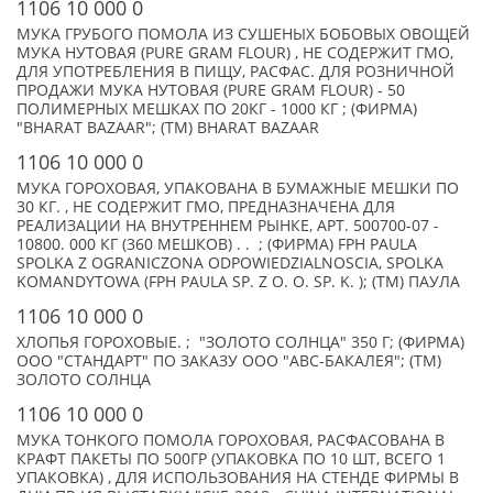
1106 10 000 0
МУКА ГРУБОГО ПОМОЛА ИЗ СУШЕНЫХ БОБОВЫХ ОВОЩЕЙ
МУКА НУТОВАЯ (PURE GRAM FLOUR) , НЕ СОДЕРЖИТ ГМО,
ДЛЯ УПОТРЕБЛЕНИЯ В ПИЩУ, РАСФАС. ДЛЯ РОЗНИЧНОЙ
ПРОДАЖИ МУКА НУТОВАЯ (PURE GRAM FLOUR) - 50
ПОЛИМЕРНЫХ МЕШКАХ ПО 20КГ - 1000 КГ ; (ФИРМА)
"BHARAT BAZAAR"; (TM) BHARAT BAZAAR
1106 10 000 0
МУКА ГОРОХОВАЯ, УПАКОВАНА В БУМАЖНЫЕ МЕШКИ ПО
30 КГ. , НЕ СОДЕРЖИТ ГМО, ПРЕДНАЗНАЧЕНА ДЛЯ
РЕАЛИЗАЦИИ НА ВНУТРЕННЕМ РЫНКЕ, АРТ. 500700-07 -
10800. 000 КГ (360 МЕШКОВ) . . ; (ФИРМА) FPH PAULA
SPOLKA Z OGRANICZONA ODPOWIEDZIALNOSCIA, SPOLKA
KOMANDYTOWA (FPH PAULA SP. Z O. O. SP. K. ); (TM) ПАУЛА
1106 10 000 0
ХЛОПЬЯ ГОРОХОВЫЕ. ; "ЗОЛОТО СОЛНЦА" 350 Г; (ФИРМА)
ООО "СТАНДАРТ" ПО ЗАКАЗУ ООО "АВС-БАКАЛЕЯ"; (TM)
ЗОЛОТО СОЛНЦА
1106 10 000 0
МУКА ТОНКОГО ПОМОЛА ГОРОХОВАЯ, РАСФАСОВАНА В
КРАФТ ПАКЕТЫ ПО 500ГР (УПАКОВКА ПО 10 ШТ, ВСЕГО 1
УПАКОВКА) , ДЛЯ ИСПОЛЬЗОВАНИЯ НА СТЕНДЕ ФИРМЫ В