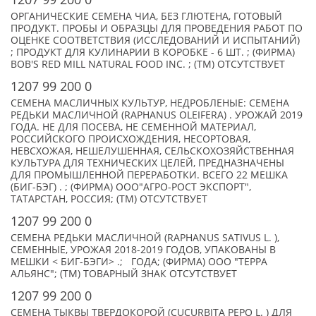
ОРГАНИЧЕСКИЕ СЕМЕНА ЧИА, БЕЗ ГЛЮТЕНА, ГОТОВЫЙ
ПРОДУКТ. ПРОБЫ И ОБРАЗЦЫ ДЛЯ ПРОВЕДЕНИЯ РАБОТ ПО
ОЦЕНКЕ СООТВЕТСТВИЯ (ИССЛЕДОВАНИЙ И ИСПЫТАНИЙ)
; ПРОДУКТ ДЛЯ КУЛИНАРИИ В КОРОБКЕ - 6 ШТ. ; (ФИРМА)
BOB'S RED MILL NATURAL FOOD INC. ; (TM) ОТСУТСТВУЕТ
1207 99 200 0
СЕМЕНА МАСЛИЧНЫХ КУЛЬТУР, НЕДРОБЛЕНЫЕ: СЕМЕНА
РЕДЬКИ МАСЛИЧНОЙ (RAPHANUS OLEIFERA) . УРОЖАЙ 2019
ГОДА. НЕ ДЛЯ ПОСЕВА, НЕ СЕМЕННОЙ МАТЕРИАЛ,
РОССИЙСКОГО ПРОИСХОЖДЕНИЯ, НЕСОРТОВАЯ,
НЕВСХОЖАЯ, НЕШЕЛУШЕННАЯ, СЕЛЬСКОХОЗЯЙСТВЕННАЯ
КУЛЬТУРА ДЛЯ ТЕХНИЧЕСКИХ ЦЕЛЕЙ, ПРЕДНАЗНАЧЕНЫ
ДЛЯ ПРОМЫШЛЕННОЙ ПЕРЕРАБОТКИ. ВСЕГО 22 МЕШКА
(БИГ-БЭГ) . ; (ФИРМА) ООО"АГРО-РОСТ ЭКСПОРТ",
ТАТАРСТАН, РОССИЯ; (TM) ОТСУТСТВУЕТ
1207 99 200 0
СЕМЕНА РЕДЬКИ МАСЛИЧНОЙ (RAPHANUS SATIVUS L. ),
СЕМЕННЫЕ, УРОЖАЯ 2018-2019 ГОДОВ, УПАКОВАНЫ В
МЕШКИ < БИГ-БЭГИ> .; ГОДА; (ФИРМА) ООО "ТЕРРА
АЛЬЯНС"; (TM) ТОВАРНЫЙ ЗНАК ОТСУТСТВУЕТ
1207 99 200 0
СЕМЕНА ТЫКВЫ ТВЕРДОКОРОЙ (CUCURBITA PEPO L. ) ДЛЯ