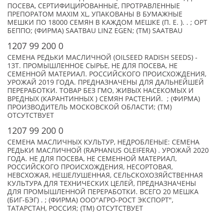
ПОСЕВА, СЕРТИФИЦИРОВАННЫЕ, ПРОТРАВЛЕННЫЕ
ПРЕПОРАТОМ MAXIM XL, УПАКОВАНЫ В БУМАЖНЫЕ
МЕШКИ ПО 18000 СЕМЯН В КАЖДОМ МЕШКЕ (П. Е. ). . ; ОРТ
БЕППО; (ФИРМА) SAATBAU LINZ EGEN; (TM) SAATBAU
1207 99 200 0
СЕМЕНА РЕДЬКИ МАСЛИЧНОЙ (OILSEED RADISH SEEDS) -
13Т. ПРОМЫШЛЕННОЕ СЫРЬЕ, НЕ ДЛЯ ПОСЕВА, НЕ
СЕМЕННОЙ МАТЕРИАЛ. РОССИЙСКОГО ПРОИСХОЖДЕНИЯ,
УРОЖАЙ 2019 ГОДА. ПРЕДНАЗНАЧЕНЫ ДЛЯ ДАЛЬНЕЙШЕЙ
ПЕРЕРАБОТКИ. ТОВАР БЕЗ ГМО, ЖИВЫХ НАСЕКОМЫХ И
ВРЕДНЫХ (КАРАНТИННЫХ ) СЕМЯН РАСТЕНИЙ. ; (ФИРМА)
ПРОИЗВОДИТЕЛЬ МОСКОВСКОЙ ОБЛАСТИ; (TM)
ОТСУТСТВУЕТ
1207 99 200 0
СЕМЕНА МАСЛИЧНЫХ КУЛЬТУР, НЕДРОБЛЕНЫЕ: СЕМЕНА
РЕДЬКИ МАСЛИЧНОЙ (RAPHANUS OLEIFERA) . УРОЖАЙ 2020
ГОДА. НЕ ДЛЯ ПОСЕВА, НЕ СЕМЕННОЙ МАТЕРИАЛ,
РОССИЙСКОГО ПРОИСХОЖДЕНИЯ, НЕСОРТОВАЯ,
НЕВСХОЖАЯ, НЕШЕЛУШЕННАЯ, СЕЛЬСКОХОЗЯЙСТВЕННАЯ
КУЛЬТУРА ДЛЯ ТЕХНИЧЕСКИХ ЦЕЛЕЙ, ПРЕДНАЗНАЧЕНЫ
ДЛЯ ПРОМЫШЛЕННОЙ ПЕРЕРАБОТКИ. ВСЕГО 20 МЕШКА
(БИГ-БЭГ) . ; (ФИРМА) ООО"АГРО-РОСТ ЭКСПОРТ",
ТАТАРСТАН, РОССИЯ; (TM) ОТСУТСТВУЕТ