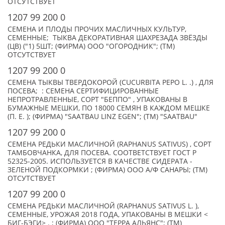
ОТСУТСТВУЕТ
1207 99 200 0
СЕМЕНА И ПЛОДЫ ПРОЧИХ МАСЛИЧНЫХ КУЛЬТУР,
СЕМЕННЫЕ; ТЫКВА ДЕКОРАТИВНАЯ ШАХРЕЗАДА ЗВЁЗДЫ
(ЦВ) ("1) 5ШТ; (ФИРМА) ООО "ОГОРОДНИК"; (TM)
ОТСУТСТВУЕТ
1207 99 200 0
СЕМЕНА ТЫКВЫ ТВЕРДОКОРОЙ (CUCURBITA PEPO L. .) , ДЛЯ
ПОСЕВА; : СЕМЕНА СЕРТИФИЦИРОВАННЫЕ
НЕПРОТРАВЛЕННЫЕ, СОРТ "БЕППО" , УПАКОВАНЫ В
БУМАЖНЫЕ МЕШКИ, ПО 18000 СЕМЯН В КАЖДОМ МЕШКЕ
(П. Е. ); (ФИРМА) "SAATBAU LINZ EGEN"; (TM) "SAATBAU"
1207 99 200 0
СЕМЕНА РЕДЬКИ МАСЛИЧНОЙ (RAPHANUS SATIVUS) , СОРТ
ТАМБОВЧАНКА, ДЛЯ ПОСЕВА. СООТВЕТСТВУЕТ ГОСТ Р
52325-2005. ИСПОЛЬЗУЕТСЯ В КАЧЕСТВЕ СИДЕРАТА -
ЗЕЛЕНОЙ ПОДКОРМКИ ; (ФИРМА) ООО А/Ф САНАРЫ; (TM)
ОТСУТСТВУЕТ
1207 99 200 0
СЕМЕНА РЕДЬКИ МАСЛИЧНОЙ (RAPHANUS SATIVUS L. ),
СЕМЕННЫЕ, УРОЖАЯ 2018 ГОДА, УПАКОВАНЫ В МЕШКИ <
БИГ-БЭГИ> . ; (ФИРМА) ООО "ТЕРРА АЛЬЯНС"; (TM)