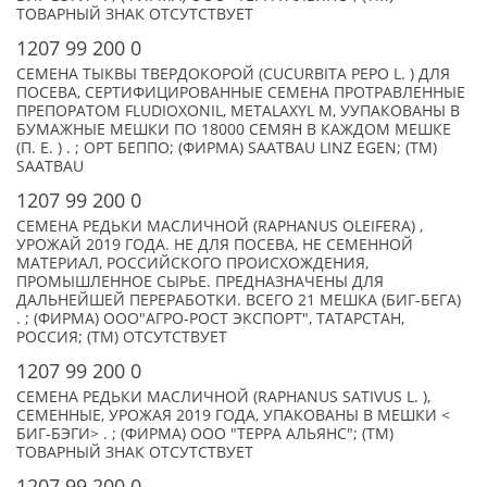
ТОВАРНЫЙ ЗНАК ОТСУТСТВУЕТ
1207 99 200 0
СЕМЕНА ТЫКВЫ ТВЕРДОКОРОЙ (CUCURBITA PEPO L. ) ДЛЯ
ПОСЕВА, СЕРТИФИЦИРОВАННЫЕ СЕМЕНА ПРОТРАВЛЕННЫЕ
ПРЕПОРАТОМ FLUDIOXONIL, METALAXYL M, УУПАКОВАНЫ В
БУМАЖНЫЕ МЕШКИ ПО 18000 СЕМЯН В КАЖДОМ МЕШКЕ
(П. Е. ) . ; ОРТ БЕППО; (ФИРМА) SAATBAU LINZ EGEN; (TM)
SAATBAU
1207 99 200 0
СЕМЕНА РЕДЬКИ МАСЛИЧНОЙ (RAPHANUS OLEIFERA) ,
УРОЖАЙ 2019 ГОДА. НЕ ДЛЯ ПОСЕВА, НЕ СЕМЕННОЙ
МАТЕРИАЛ, РОССИЙСКОГО ПРОИСХОЖДЕНИЯ,
ПРОМЫШЛЕННОЕ СЫРЬЕ. ПРЕДНАЗНАЧЕНЫ ДЛЯ
ДАЛЬНЕЙШЕЙ ПЕРЕРАБОТКИ. ВСЕГО 21 МЕШКА (БИГ-БЕГА)
. ; (ФИРМА) ООО"АГРО-РОСТ ЭКСПОРТ", ТАТАРСТАН,
РОССИЯ; (TM) ОТСУТСТВУЕТ
1207 99 200 0
СЕМЕНА РЕДЬКИ МАСЛИЧНОЙ (RAPHANUS SATIVUS L. ),
СЕМЕННЫЕ, УРОЖАЯ 2019 ГОДА, УПАКОВАНЫ В МЕШКИ <
БИГ-БЭГИ> . ; (ФИРМА) ООО "ТЕРРА АЛЬЯНС"; (TM)
ТОВАРНЫЙ ЗНАК ОТСУТСТВУЕТ
1207 99 200 0