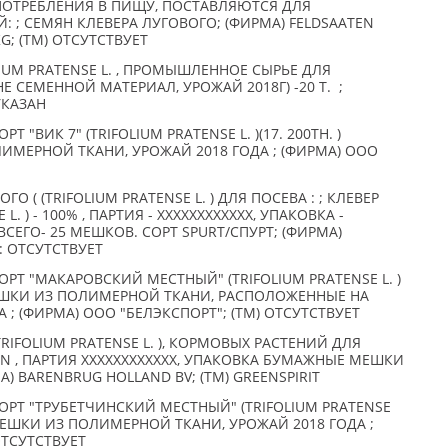
ПОТРЕБЛЕНИЯ В ПИЩУ, ПОСТАВЛЯЮТСЯ ДЛЯ
: ; СЕМЯН КЛЕВЕРА ЛУГОВОГО; (ФИРМА) FELDSAATEN
G; (TM) ОТСУТСТВУЕТ
LIUM PRATENSE L. , ПРОМЫШЛЕННОЕ СЫРЬЕ ДЛЯ
 СЕМЕННОЙ МАТЕРИАЛ, УРОЖАЙ 2018Г) -20 Т. ;
УКАЗАН
 "ВИК 7" (TRIFOLIUM PRATENSE L. )(17. 200ТН. )
МЕРНОЙ ТКАНИ, УРОЖАЙ 2018 ГОДА ; (ФИРМА) ООО
О ( (TRIFOLIUM PRATENSE L. ) ДЛЯ ПОСЕВА : ; КЛЕВЕР
L. ) - 100% , ПАРТИЯ - XXXXXXXXXXXX, УПАКОВКА -
СЕГО- 25 МЕШКОВ. СОРТ SPURT/СПУРТ; (ФИРМА)
: ОТСУТСТВУЕТ
РТ "МАКАРОВСКИЙ МЕСТНЫЙ" (TRIFOLIUM PRATENSE L. )
 МЕШКИ ИЗ ПОЛИМЕРНОЙ ТКАНИ, РАСПОЛОЖЕННЫЕ НА
 ; (ФИРМА) ООО "БЕЛЭКСПОРТ"; (TM) ОТСУТСТВУЕТ
RIFOLIUM PRATENSE L. ), КОРМОВЫХ РАСТЕНИЙ ДЛЯ
ON , ПАРТИЯ XXXXXXXXXXXX, УПАКОВКА БУМАЖНЫЕ МЕШКИ
МА) BARENBRUG HOLLAND BV; (TM) GREENSPIRIT
ОРТ "ТРУБЕТЧИНСКИЙ МЕСТНЫЙ" (TRIFOLIUM PRATENSE
В МЕШКИ ИЗ ПОЛИМЕРНОЙ ТКАНИ, УРОЖАЙ 2018 ГОДА ;
ОТСУТСТВУЕТ