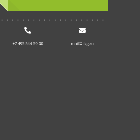
...........................
+7 495 544-59-00
mail@ifcg.ru