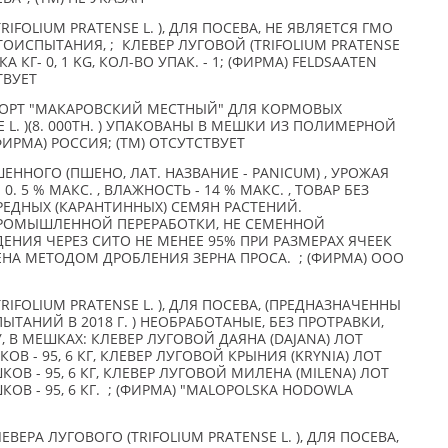
IFOLIUM PRATENSE L. ), ДЛЯ ПОСЕВА, НЕ ЯВЛЯЕТСЯ ГМО
ОИСПЫТАНИЯ, ; КЛЕВЕР ЛУГОВОЙ (TRIFOLIUM PRATENSE
А КГ- 0, 1 KG, КОЛ-ВО УПАК. - 1; (ФИРМА) FELDSAATEN
ТВУЕТ
СОРТ "МАКАРОВСКИЙ МЕСТНЫЙ" ДЛЯ КОРМОВЫХ
E L. )(8. 000ТН. ) УПАКОВАНЫ В МЕШКИ ИЗ ПОЛИМЕРНОЙ
ФИРМА) РОССИЯ; (TM) ОТСУТСТВУЕТ
ЕННОГО (ПШЕНО, ЛАТ. НАЗВАНИЕ - PANICUM) , УРОЖАЯ
0. 5 % МАКС. , ВЛАЖНОСТЬ - 14 % МАКС. , ТОВАР БЕЗ
ЕДНЫХ (КАРАНТИННЫХ) СЕМЯН РАСТЕНИЙ.
РОМЫШЛЕННОЙ ПЕРЕРАБОТКИ, НЕ СЕМЕННОЙ
ЕНИЯ ЧЕРЕЗ СИТО НЕ МЕНЕЕ 95% ПРИ РАЗМЕРАХ ЯЧЕЕК
ЧЕНА МЕТОДОМ ДРОБЛЕНИЯ ЗЕРНА ПРОСА. ; (ФИРМА) ООО
RIFOLIUM PRATENSE L. ), ДЛЯ ПОСЕВА, (ПРЕДНАЗНАЧЕННЫ
ТАНИЙ В 2018 Г. ) НЕОБРАБОТАНЫЕ, БЕЗ ПРОТРАВКИ,
 В МЕШКАХ: КЛЕВЕР ЛУГОВОЙ ДАЯНА (DAJANA) ЛОТ
КОВ - 95, 6 КГ, КЛЕВЕР ЛУГОВОЙ КРЫНИЯ (KRYNIA) ЛОТ
ШКОВ - 95, 6 КГ, КЛЕВЕР ЛУГОВОЙ МИЛЕНА (MILENA) ЛОТ
ШКОВ - 95, 6 КГ. ; (ФИРМА) "MALOPOLSKA HODOWLA
ЕРА ЛУГОВОГО (TRIFOLIUM PRATENSE L. ), ДЛЯ ПОСЕВА,