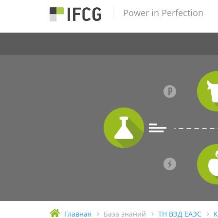
Power in Perfection
Главная
База знаний
ТН ВЭД ЕАЭС
К