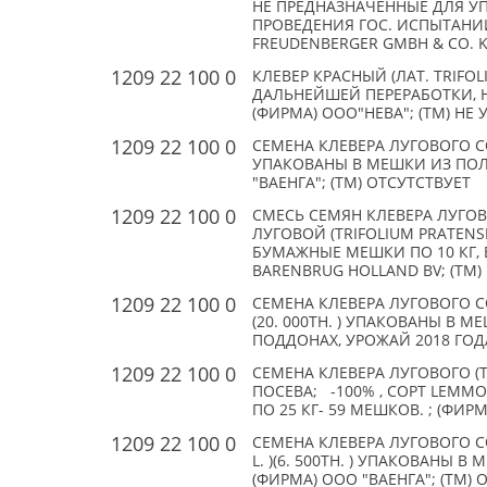
НЕ ПРЕДНАЗНАЧЕННЫЕ ДЛЯ У
ПРОВЕДЕНИЯ ГОС. ИСПЫТАНИЙ
FREUDENBERGER GMBH & CO. K
1209 22 100 0
КЛЕВЕР КРАСНЫЙ (ЛАТ. TRIFO
ДАЛЬНЕЙШЕЙ ПЕРЕРАБОТКИ, НЕ
(ФИРМА) ООО"НЕВА"; (TM) НЕ 
1209 22 100 0
СЕМЕНА КЛЕВЕРА ЛУГОВОГО СОРТ
УПАКОВАНЫ В МЕШКИ ИЗ ПОЛИ
"ВАЕНГА"; (TM) ОТСУТСТВУЕТ
1209 22 100 0
СМЕСЬ СЕМЯН КЛЕВЕРА ЛУГОВОГ
ЛУГОВОЙ (TRIFOLIUM PRATENSE 
БУМАЖНЫЕ МЕШКИ ПО 10 КГ, В
BARENBRUG HOLLAND BV; (TM) 
1209 22 100 0
СЕМЕНА КЛЕВЕРА ЛУГОВОГО СО
(20. 000ТН. ) УПАКОВАНЫ В
ПОДДОНАХ, УРОЖАЙ 2018 ГОДА
1209 22 100 0
СЕМЕНА КЛЕВЕРА ЛУГОВОГО (T
ПОСЕВА; -100% , СОРТ LEMM
ПО 25 КГ- 59 МЕШКОВ. ; (ФИР
1209 22 100 0
СЕМЕНА КЛЕВЕРА ЛУГОВОГО С
L. )(6. 500ТН. ) УПАКОВАНЫ 
(ФИРМА) ООО "ВАЕНГА"; (TM) 