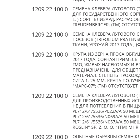
1209 22 100 0
СЕМЕНА КЛЕВЕРА ЛУГОВОГО (TR
ДЛЯ ГОСУДАРСТВЕННОГО СОРТ
L. ) СОРТ- БЛИЗАРД, РАСФАСОВК
FREUDENBERGER; (TM) ОТСУТС
1209 22 100 0
СЕМЕНА КЛЕВЕРА ЛУГОВОГО 
ПОСЕВОВ (TRIFOLIUM PRATENS
ТКАНИ, УРОЖАЙ 2017 ГОДА ; (
1209 22 100 0
КРУПА ИЗ ЗЕРНА ПРОСА ОБРУШ
2017 ГОДА, СОРНАЯ ПРИМЕСЬ - 
ГМО, ЖИВЫХ НАСЕКОМЫХ И ВР
ПРЕДНАЗНАЧЕНЫ ДЛЯ ОБЩЕП
МАТЕРИАЛ. СТЕПЕНЬ ПРОХОЖД
СИТА 1. 25 ММ. КРУПА ПОЛУ
"МАРС-07"; (TM) ОТСУТСТВУЕТ
1209 22 100 0
СЕМЕНА КЛЕВЕРА ЛУГОВОГО (T
ДЛЯ ПРОИЗВОДСТВЕННЫХ ИСПЫ
НЕ ДЛЯ ПОТРЕБЛЕНИЯ В ПИЩУ,
PL712/61/5536/P022A/A 50 МЕШ
PL712/61/5536/N069A/A 50 МЕ
PL712/61/5536/N057A/A 50 МЕ
ROSLIN" SP. Z. O. O. ; (TM) MHR
1209 22 100 0
ОПЫТНЫЕ ОБРАЗЦЫ СЕМЯН КЛЕВ