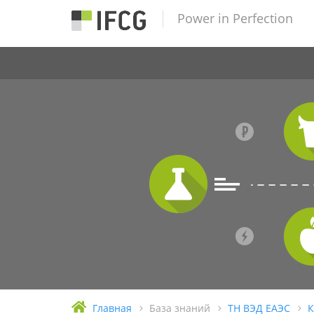
Power in Perfection
Главная
База знаний
ТН ВЭД ЕАЭС
К