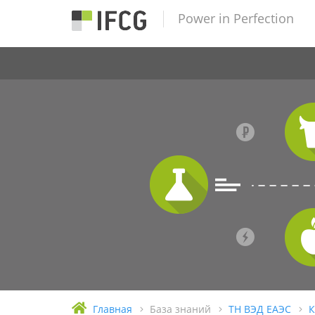
Power in Perfection
Главная
База знаний
ТН ВЭД ЕАЭС
К