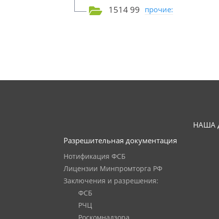
1514 99
прочие:
НАША 
Разрешительная документация
Нотификация ФСБ
Лицензии Минпромторга РФ
Заключения и разрешения:
ФСБ
РЧЦ
Роскомнадзора