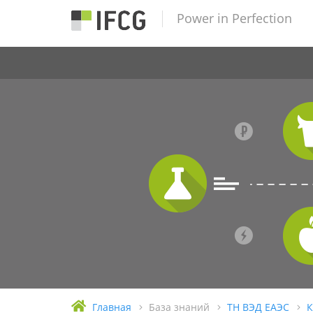
Power in Perfection
Главная
База знаний
ТН ВЭД ЕАЭС
К