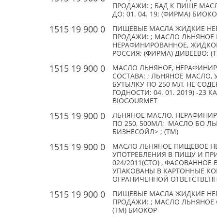
ПРОДАЖИ: ; БАД К ПИЩЕ МАСЛ
ДО: 01. 04. 19; (ФИРМА) БИОК
1515 19 900 0
ПИЩЕВЫЕ МАСЛА ЖИДКИЕ НЕ
ПРОДАЖИ: ; МАСЛО ЛЬНЯНОЕ
НЕРАФИНИРОВАННОЕ, ЖИДКОЕ;
РОССИЯ; (ФИРМА) ДИВЕЕВО; (
1515 19 900 0
МАСЛО ЛЬНЯНОЕ, НЕРАФИНИР
СОСТАВА: ; ЛЬНЯНОЕ МАСЛО
БУТЫЛКУ ПО 250 МЛ, НЕ СОДЕР
ГОДНОСТИ: 04. 01. 2019) -23 
BIOGOURMET
1515 19 900 0
ЛЬНЯНОЕ МАСЛО, НЕРАФИНИРО
ПО 250, 500МЛ; МАСЛО БО Л
БИЗНЕСОЙЛ> ; (TM)
1515 19 900 0
МАСЛО ЛЬНЯНОЕ ПИЩЕВОЕ Н
УПОТРЕБЛЕНИЯ В ПИЩУ И ПРИ
024/2011(СТО) , ФАСОВАННОЕ
УПАКОВАНЫ В КАРТОННЫЕ КОР
ОГРАНИЧЕННОЙ ОТВЕТСТВЕННО
1515 19 900 0
ПИЩЕВЫЕ МАСЛА ЖИДКИЕ НЕ
ПРОДАЖИ: ; МАСЛО ЛЬНЯНОЕ С
(TM) БИОКОР