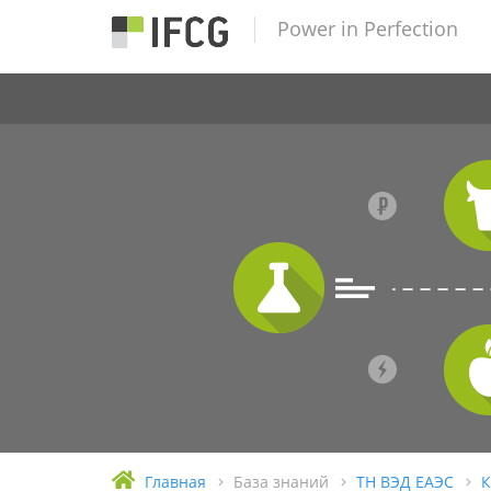
Power in Perfection
Главная
База знаний
ТН ВЭД ЕАЭС
К