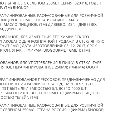
О ЛЬНЯНОЕ С СЕЛЕНОМ 250МЛ, СЕРИЯ: 020418, ГОДЕН
ОР; (TM) БИОКОР
РАФИНИРОВАННЫЕ, РАСФАСОВАННЫЕ ДЛЯ РОЗНИЧНОЙ
 ПИЩЕВОЕ 250МЛ, СОСТАВ: ЛЬНЯНОЕ МАСЛО
 МАСЛО ПИЩЕВОЕ. (ТМ) ДИВЕЕВО. ИЗГ. : ДИВЕЕВО,
TM) ДИВЕЕВО
ОВАННОЕ , БЕЗ ИЗМЕНЕНИЯ ЕГО ХИМИЧЕСКОГО
, УПАКОВАНО ДЛЯ РОЗНИЧНОЙ ПРОДАЖИ В СТЕКЛЯННУЮ
ЖИТ ГМО ( ДАТА ИЗГОТОВЛЕНИЯ: 03. 12. 2017, СРОК
КАРТОН. УПАК. ,; (ФИРМА) BIOGOURMET GMBH; (TM)
ВАННОЕ, ДЛЯ УПОТРЕБЛЕНИЯ В ПИЩУ, В СТЕКЛ. ТАРЕ
ЬНЯНОЕ НЕРАФИНИРОВАННОЕ 250МЛ; (ФИРМА) ООО <
ЕРАФИНИРОВАННОЕ ПРЕССОВОЕ, ПРЕДНАЗНАЧЕННО ДЛЯ
ГОТОВЛЕНИЯ РАЗЛИЧНЫХ БЛЮД, ТМ "ЕЛЕЯ" ТР/ТС
 В ПЭТ БЫТЫЛКИ ЕМКОСТЬЮ 5Л, ВСЕГО 4000 ШТ,
ОБКИ ПО 2 ШТ, ВСЕГО 2000МЕСТ ; (ФИРМА) ОБЩЕСТВО С
СТЬЮ "ЕЛЕЙ"; (TM)
РАФИНИРОВАННЫЕ, РАСФАСОВАННЫЕ ДЛЯ РОЗНИЧНОЙ
 СЕЛЕНОМ 250МЛ. СТРАНА РОССИЯ. ; (ФИРМА) БИОКОР;