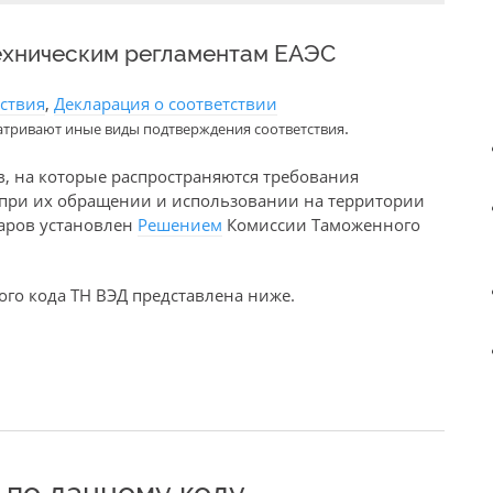
ехническим регламентам ЕАЭС
тствия
,
Декларация о соответствии
.
атривают иные виды подтверждения соответствия
в, на которые распространяются требования
е при их обращении и использовании на территории
варов установлен
Решением
Комиссии Таможенного
го кода ТН ВЭД представлена ниже.
по данному коду