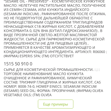
"SESAME OIL - PRESERVED" - КОСМЕТИЧЕСКОЕ КУНЖУТНОЕ
МАСЛО: НЕЛЕТУЧЕЕ РАСТИТЕЛЬНОЕ МАСЛО, ПОЛУЧЕННОЕ
ИЗ СЕМЯН СЕЗАМА, ИЛИ КУНЖУТА ИНДИЙСКОГО
(SESAMUM INDICUM) , РАФИНИРОВАННОЕ ПОСЛЕ ОТЖИМА,
НО НЕ ПОДВЕРГНУТОЕ ДАЛЬНЕЙШЕЙ ОБРАБОТКЕ С
ПРЕИМУЩЕСТВЕННЫМ СОДЕРЖАНИЕМ ТРИГЛИЦЕРИДОВ
НЕНАСЫЩЕННЫХ C18-ЖИРНЫХ КИСЛОТ, С ДОБАВЛЕНИЕМ
КОНСЕРВАНТА 0, 02% BHA (БУТИЛ-ГИДРОКСИАНИЗОЛ) , В
ВИДЕ ПРОЗРАЧНОЙ СВЕТЛО-ЖЁЛТОЙ МАСЛЯНИСТОЙ
ЖИДКОСТИ. СЫРЬЁ ДЛЯ ПАРФЮМЕРНО-КОСМЕТИЧЕСКОЙ
ПРОМЫШЛЕННОСТИ (НЕ ДЛЯ ПИЩЕВЫХ ЦЕЛЕЙ) ,
ПРИМЕНЯЕТСЯ В КАЧЕСТВЕ АРОМАТИЗИРУЮЩЕГО И
КОНДИЦИОНИРУЮЩЕГО ИНГРЕДИЕНТА. АРТИКУЛ: R06060 ;
(ФИРМА) ESPERIS SPA; (TM) ОТСУТСТВУЕТ
1515 50 910 0
СЫРЬЕ ДЛЯ КОСМЕТИЧЕСКОЙ ПРОМЫШЛЕННОСТИ. : ; :
ТОРГОВОЕ НАИМЕНОВАНИЕ МАСЛО КУНЖУТА
ОЧИЩЕННОЕ И РАФИНИРОВАННОЕ, ХИМИЧЕСКИЙ
СОСТАВ: ТРИЭФИР ГЛИЦЕРИНА И ЖИРНЫХ КИСЛОТ, CAS
НОМЕР: 8008-74-0, НОМЕР EINECS: SESAMUM INDICUM
(SESAME) SEED OIL; ФОРМА: ПРОЗРАЧНАЯ; (ФИРМА) OLVEA
VEGETABLE OILS; (TM) OLVEA
Еще примеры