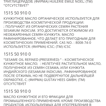
ТРИГЛИЦЕРИДОВ; (ФИРМА) HUILERIE EMILE NOEL; (TM)
"ОТСУТСТВУЕТ"
1515 50 910 0
КУНЖУТНОЕ МАСЛО ОРГАНИЧЕСКОЕ ИСПОЛЬЗУЕТСЯ ДЛЯ
ПРОИЗВОДСТВА КОСМЕТИЧЕСКОЙ ПРОДУКЦИИ:
; ПОЛУЧАЮТ ИЗ ОРГАНИЧЕСКИХ СЕМЯН РАСТЕНИЯ
SESAMUM INDICUM. ЭТО ДОСТИГАЕТСЯ ОТЖИМОМ ИЗ
НЕОБЖАРЕННЫХ СЕМЯН КУНЖУТА. МАСЛО
РАФИНИРОВАННОЕ, ЧТО ДЕЛАЕТ ЕГО ПРИГОДНЫМ ДЛЯ
КОСМЕТИЧЕСКИХ ПРИМЕНЕНИЙ. CAS NO. : 8008-74-0
ИСПОЛЬЗУЕТСЯ; (ФИРМА) ICSC; (TM) ICSC
1515 50 910 0
"SESAME OIL REFINED (PRESERVED) " - КОСМЕТИЧЕСКОЕ
КУНЖУТНОЕ МАСЛО; : НЕЛЕТУЧЕЕ РАСТИТЕЛЬНОЕ МАСЛО,
ПОЛУЧЕННОЕ ИЗ СЕМЯН СЕЗАМА, ИЛИ КУНЖУТА
ИНДИЙСКОГО (SESAMUM INDICUM) , РАФИНИРОВАННОЕ
ПОСЛЕ ОТЖИМА, НО НЕ ПОДВЕРГНУТОЕ ДАЛЬНЕЙШЕЙ
ОБРАБОТКЕ, С; (ФИРМА) GUSTAV HEES GMBH; (TM)
ОТСУТСТВУЕТ
1515 50 910 0
МАСЛО КУНЖУТНОЕ И ЕГО ФРАКЦИИ ДЛЯ
ПРОМЫШЛЕННОГО ПРИМЕНЕНИЯ, КРОМЕ ПРОИЗВОДСТВА
ПРОДУКТОВ, ИСПОЛЬЗУЕМЫХ ДЛЯ УПОТРЕБЛЕНИЯ В