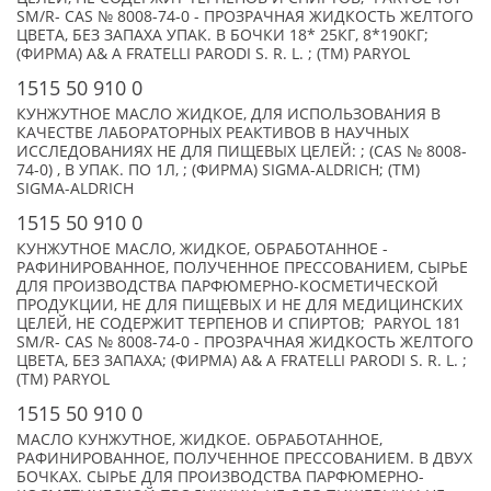
SM/R- CAS № 8008-74-0 - ПРОЗРАЧНАЯ ЖИДКОСТЬ ЖЕЛТОГО
ЦВЕТА, БЕЗ ЗАПАХА УПАК. В БОЧКИ 18* 25КГ, 8*190КГ;
(ФИРМА) A& A FRATELLI PARODI S. R. L. ; (TM) PARYOL
1515 50 910 0
КУНЖУТНОЕ МАСЛО ЖИДКОЕ, ДЛЯ ИСПОЛЬЗОВАНИЯ В
КАЧЕСТВЕ ЛАБОРАТОРНЫХ РЕАКТИВОВ В НАУЧНЫХ
ИССЛЕДОВАНИЯХ НЕ ДЛЯ ПИЩЕВЫХ ЦЕЛЕЙ: ; (CAS № 8008-
74-0) , В УПАК. ПО 1Л, ; (ФИРМА) SIGMA-ALDRICH; (TM)
SIGMA-ALDRICH
1515 50 910 0
КУНЖУТНОЕ МАСЛО, ЖИДКОЕ, ОБРАБОТАННОЕ -
РАФИНИРОВАННОЕ, ПОЛУЧЕННОЕ ПРЕССОВАНИЕМ, СЫРЬЕ
ДЛЯ ПРОИЗВОДСТВА ПАРФЮМЕРНО-КОСМЕТИЧЕСКОЙ
ПРОДУКЦИИ, НЕ ДЛЯ ПИЩЕВЫХ И НЕ ДЛЯ МЕДИЦИНСКИХ
ЦЕЛЕЙ, НЕ СОДЕРЖИТ ТЕРПЕНОВ И СПИРТОВ; PARYOL 181
SM/R- CAS № 8008-74-0 - ПРОЗРАЧНАЯ ЖИДКОСТЬ ЖЕЛТОГО
ЦВЕТА, БЕЗ ЗАПАХА; (ФИРМА) A& A FRATELLI PARODI S. R. L. ;
(TM) PARYOL
1515 50 910 0
МАСЛО КУНЖУТНОЕ, ЖИДКОЕ. ОБРАБОТАННОЕ,
РАФИНИРОВАННОЕ, ПОЛУЧЕННОЕ ПРЕССОВАНИЕМ. В ДВУХ
БОЧКАХ. СЫРЬЕ ДЛЯ ПРОИЗВОДСТВА ПАРФЮМЕРНО-