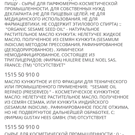
ПИЩУ - СЫРЬЁ ДЛЯ ПАРФЮМЕРНО-КОСМЕТИЧЕСКОЙ
ПРОМЫШЛЕННОСТИ, ДЛЯ СОБСТВЕННЫХ НУЖД
ДЕКЛАРАНТА (НЕ ДЛЯ ПИЩЕВЫХ ЦЕЛЕЙ, НЕ ДЛЯ
МЕДИЦИНСКОГО ИСПОЛЬЗОВАНИЯ, НЕ ДЛЯ
ФАРМАЦЕВТИКИ, НЕ СОДЕРЖИТ ЭТИЛОВОГО СПИРТА) :;
"ORGANIC SESAME SEED OIL" - НАТУРАЛЬНОЕ
РАСТИТЕЛЬНОЕ МАСЛО КУНЖУТА: НЕЛЕТУЧЕЕ ЖИДКОЕ
МАСЛО, ПОЛУЧЕННОЕ ИЗ СЕМЯН КУНЖУТА (SESAMUM
INDICUM) МЕТОДОМ ПРЕССОВАНИЯ, РАФИНИРОВАННОЕ
(ДЕЗОДОРИРОВАННОЕ) , ХИМИЧЕСКИ
НЕМОДИФИЦИРОВАННОЕ, СОСТОЯЩЕЕ ИЗ
ТРИГЛИЦЕРИДОВ; (ФИРМА) HUILERIE EMILE NOEL SAS,
FRANCE; (TM) "ОТСУТСТВУЕТ"
1515 50 910 0
МАСЛО КУНЖУТНОЕ И ЕГО ФРАКЦИИ ДЛЯ ТЕХНИЧЕСКОГО
ИЛИ ПРОМЫШЛЕННОГО ПРИМЕНЕНИЯ; "SESAME OIL
REFINED (PRESERVED) " - КОСМЕТИЧЕСКОЕ КУНЖУТНОЕ
МАСЛО: НЕЛЕТУЧЕЕ РАСТИТЕЛЬНОЕ МАСЛО, ПОЛУЧЕННОЕ
ИЗ СЕМЯН СЕЗАМА, ИЛИ КУНЖУТА ИНДИЙСКОГО
(SESAMUM INDICUM) , РАФИНИРОВАННОЕ ПОСЛЕ ОТЖИМА,
НО НЕ ПОДВЕРГНУТОЕ ДАЛЬНЕЙШЕЙ ОБРАБОТКЕ, С;
(ФИРМА) GUSTAV HEES GMBH; (TM) ОТСУТСТВУЕТ
1515 50 910 0
СЫРЬЕ ДЛЯ КОСМЕТИЧЕСКОЙ ПРОМЫШЛЕННОСТИ : () ; -