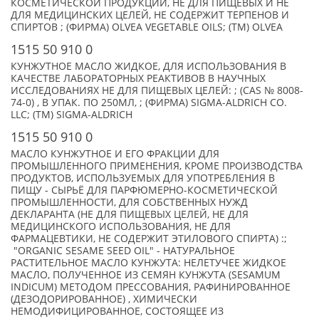
КОСМЕТИЧЕСКОЙ ПРОДУКЦИИ, НЕ ДЛЯ ПИЩЕВЫХ И НЕ
ДЛЯ МЕДИЦИНСКИХ ЦЕЛЕЙ, НЕ СОДЕРЖИТ ТЕРПЕНОВ И
СПИРТОВ ; (ФИРМА) OLVEA VEGETABLE OILS; (TM) OLVEA
1515 50 910 0
КУНЖУТНОЕ МАСЛО ЖИДКОЕ, ДЛЯ ИСПОЛЬЗОВАНИЯ В
КАЧЕСТВЕ ЛАБОРАТОРНЫХ РЕАКТИВОВ В НАУЧНЫХ
ИССЛЕДОВАНИЯХ НЕ ДЛЯ ПИЩЕВЫХ ЦЕЛЕЙ: ; (CAS № 8008-
74-0) , В УПАК. ПО 250МЛ, ; (ФИРМА) SIGMA-ALDRICH CO.
LLC; (TM) SIGMA-ALDRICH
1515 50 910 0
МАСЛО КУНЖУТНОЕ И ЕГО ФРАКЦИИ ДЛЯ
ПРОМЫШЛЕННОГО ПРИМЕНЕНИЯ, КРОМЕ ПРОИЗВОДСТВА
ПРОДУКТОВ, ИСПОЛЬЗУЕМЫХ ДЛЯ УПОТРЕБЛЕНИЯ В
ПИЩУ - СЫРЬЁ ДЛЯ ПАРФЮМЕРНО-КОСМЕТИЧЕСКОЙ
ПРОМЫШЛЕННОСТИ, ДЛЯ СОБСТВЕННЫХ НУЖД
ДЕКЛАРАНТА (НЕ ДЛЯ ПИЩЕВЫХ ЦЕЛЕЙ, НЕ ДЛЯ
МЕДИЦИНСКОГО ИСПОЛЬЗОВАНИЯ, НЕ ДЛЯ
ФАРМАЦЕВТИКИ, НЕ СОДЕРЖИТ ЭТИЛОВОГО СПИРТА) :;
"ORGANIC SESAME SEED OIL" - НАТУРАЛЬНОЕ
РАСТИТЕЛЬНОЕ МАСЛО КУНЖУТА: НЕЛЕТУЧЕЕ ЖИДКОЕ
МАСЛО, ПОЛУЧЕННОЕ ИЗ СЕМЯН КУНЖУТА (SESAMUM
INDICUM) МЕТОДОМ ПРЕССОВАНИЯ, РАФИНИРОВАННОЕ
(ДЕЗОДОРИРОВАННОЕ) , ХИМИЧЕСКИ
НЕМОДИФИЦИРОВАННОЕ, СОСТОЯЩЕЕ ИЗ