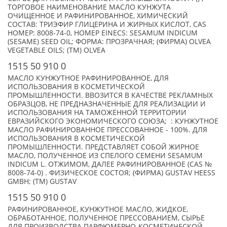
ТОРГОВОЕ НАИМЕНОВАНИЕ МАСЛО КУНЖУТА
ОЧИЩЕННОЕ И РАФИНИРОВАННОЕ, ХИМИЧЕСКИЙ
СОСТАВ: ТРИЭФИР ГЛИЦЕРИНА И ЖИРНЫХ КИСЛОТ, CAS
НОМЕР: 8008-74-0, НОМЕР EINECS: SESAMUM INDICUM
(SESAME) SEED OIL; ФОРМА: ПРОЗРАЧНАЯ; (ФИРМА) OLVEA
VEGETABLE OILS; (TM) OLVEA
1515 50 910 0
МАСЛО КУНЖУТНОЕ РАФИНИРОВАННОЕ, ДЛЯ
ИСПОЛЬЗОВАНИЯ В КОСМЕТИЧЕСКОЙ
ПРОМЫШЛЕННОСТИ. ВВОЗИТСЯ В КАЧЕСТВЕ РЕКЛАМНЫХ
ОБРАЗЦОВ, НЕ ПРЕДНАЗНАЧЕННЫЕ ДЛЯ РЕАЛИЗАЦИИ И
ИСПОЛЬЗОВАНИЯ НА ТАМОЖЕННОЙ ТЕРРИТОРИИ
ЕВРАЗИЙСКОГО ЭКОНОМИЧЕСКОГО СОЮЗА; : КУНЖУТНОЕ
МАСЛО РАФИНИРОВАННОЕ ПРЕССОВАННОЕ - 100%. ДЛЯ
ИСПОЛЬЗОВАНИЯ В КОСМЕТИЧЕСКОЙ
ПРОМЫШЛЕННОСТИ. ПРЕДСТАВЛЯЕТ СОБОЙ ЖИРНОЕ
МАСЛО, ПОЛУЧЕННОЕ ИЗ СПЕЛОГО СЕМЕНИ SESAMUM
INDICUM L. ОТЖИМОМ, ДАЛЕЕ РАФИНИРОВАННОЕ (CAS №
8008-74-0) . ФИЗИЧЕСКОЕ СОСТОЯ; (ФИРМА) GUSTAV HEESS
GMBH; (TM) GUSTAV
1515 50 910 0
РАФИНИРОВАННОЕ, КУНЖУТНОЕ МАСЛО, ЖИДКОЕ,
ОБРАБОТАННОЕ, ПОЛУЧЕННОЕ ПРЕССОВАНИЕМ, СЫРЬЕ
ДЛЯ ПРОИЗВОДСТВА ПАРФЮМЕРНО-КОСМЕТИЧЕСКОЙ