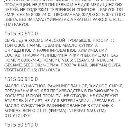
ПРОДУКЦИИ, НЕ ДЛЯ ПИЩЕВЫХ И НЕ ДЛЯ МЕДИЦИНСКИХ
ЦЕЛЕЙ, НЕ СОДЕРЖИТ ТЕРПЕНОВ И СПИРТОВ: ; PARYOL 181
SM/R- CAS № 8008-74-0 - ПРОЗРАЧНАЯ ЖИДКОСТЬ ЖЕЛТОГО
ЦВЕТА, БЕЗ ЗАПАХА; (ФИРМА) A& A FRATELLI PARODI S. R. L. ;
(TM) PARYOL
1515 50 910 0
СЫРЬЕ ДЛЯ КОСМЕТИЧЕСКОЙ ПРОМЫШЛЕННОСТИ. : ; :
ТОРГОВОЕ НАИМЕНОВАНИЕ МАСЛО КУНЖУТА
ОЧИЩЕННОЕ И РАФИНИРОВАННОЕ, ХИМИЧЕСКИЙ
СОСТАВ: ТРИЭФИР ГЛИЦЕРИНА И ЖИРНЫХ КИСЛОТ, CAS
НОМЕР: 8008-74-0, НОМЕР EINECS: SESAMUM INDICUM
(SESAME) SEED OIL; ФОРМА: ПРОЗРАЧНАЯ; (ФИРМА) OLVEA
VEGETABLE OILS; (TM) OLVEA
1515 50 910 0
МАСЛО КУНЖУТНОЕ, РАФИНИРОВАННОЕ, ЖИДКОЕ. СЫРЬЕ,
ПРЕДНАЗНАЧЕНО ДЛЯ ПРОИЗВОДСТВА В ПАРФЮМЕРНО-
КОСМЕТИЧЕСКОЙ ПРОМ-ТИ. НЕ ОТХОДЫ, НЕ СОДЕРЖИТ
ЭТИЛОВЫЙ СПИРТ, НЕ ДЛЯ ВЕТЕРИНАРИИ. ; SESAME OIL /
МАСЛО КУНЖУТНОЕ РАФИНИРОВАННОЕ В СТАЛЬНЫХ
БОЧКАХ, ВСЕГО 2 ШТ; (ФИРМА) INTERFAT SAU; (TM)
ОТСУТСТВУЕТ
1515 50 910 0