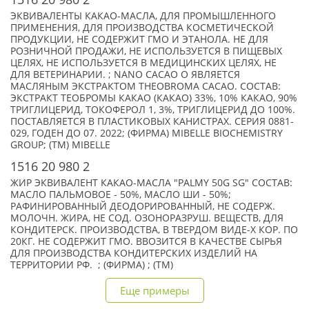
ЭКВИВАЛЕНТЫ КАКАО-МАСЛА, ДЛЯ ПРОМЫШЛЕННОГО
ПРИМЕНЕНИЯ, ДЛЯ ПРОИЗВОДСТВА КОСМЕТИЧЕСКОЙ
ПРОДУКЦИИ, НЕ СОДЕРЖИТ ГМО И ЭТАНОЛА. НЕ ДЛЯ
РОЗНИЧНОЙ ПРОДАЖИ, НЕ ИСПОЛЬЗУЕТСЯ В ПИЩЕВЫХ
ЦЕЛЯХ, НЕ ИСПОЛЬЗУЕТСЯ В МЕДИЦИНСКИХ ЦЕЛЯХ, НЕ
ДЛЯ ВЕТЕРИНАРИИ. ; NANO CACAO O ЯВЛЯЕТСЯ
МАСЛЯНЫМ ЭКСТРАКТОМ THEOBROMA CACAO. СОСТАВ:
ЭКСТРАКТ ТЕОБРОМЫ КАКАО (КАКАО) 33%, 10% КАКАО, 90%
ТРИГЛИЦЕРИД, ТОКОФЕРОЛ 1, 3%, ТРИГЛИЦЕРИД ДО 100%.
ПОСТАВЛЯЕТСЯ В ПЛАСТИКОВЫХ КАНИСТРАХ. СЕРИЯ 0881-
029, ГОДЕН ДО 07. 2022; (ФИРМА) MIBELLE BIOCHEMISTRY
GROUP; (TM) MIBELLE
1516 20 980 2
ЖИР ЭКВИВАЛЕНТ КАКАО-МАСЛА "PALMY 50G SG" СОСТАВ:
МАСЛО ПАЛЬМОВОЕ - 50%, МАСЛО ШИ - 50%;
РАФИНИРОВАННЫЙ ДЕОДОРИРОВАННЫЙ, НЕ СОДЕРЖ.
МОЛОЧН. ЖИРА, НЕ СОД. ОЗОНОРАЗРУШ. ВЕЩЕСТВ, ДЛЯ
КОНДИТЕРСК. ПРОИЗВОДСТВА, В ТВЕРДОМ ВИДЕ-X КОР. ПО
20КГ. НЕ СОДЕРЖИТ ГМО. ВВОЗИТСЯ В КАЧЕСТВЕ СЫРЬЯ
ДЛЯ ПРОИЗВОДСТВА КОНДИТЕРСКИХ ИЗДЕЛИЙ НА
ТЕРРИТОРИИ РФ. ; (ФИРМА) ; (TM)
Еще примеры