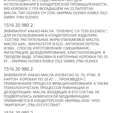
АТИОКСИДАНТ, БЕЗ СОДЕРЖАНИЯ ГМО, ДЛЯ
ИСПОЛЬЗОВАНИЯ В КОНДИТЕРСКОЙ ПРОМЫШЛЕННОСТИ,
800 КОРОБОК С П/Э ВКЛАДЫШЕМ НА 22 ПАЛЛЕТАХ;
МАСЛА, ТИП OLENEX CH 7250; (ФИРМА) OLENEX EDIBLE OILS
GMBH; (TM) OLENEX
1516 20 980 2
ЭКВИВАЛЕНТ КАКАО-МАСЛА. "ОЛЕНЕКС CH 7250 (OLENEX) ",
ДЛЯ ИСПОЛЬЗОВАНИЯ В КОНДИТЕРСКИХ ИЗДЕЛИЯХ;
СОСТАВ: РАСТИТЕЛЬНЫЕ ЖИРЫ (ПАЛЬМОВОЕ МАСЛО,
МАСЛО ШИ) , ЭМУЛЬГАТОР (Е322) , АНТИОКИСЛИТЕЛЬ
(Е306) . СПОСОБ ИЗГОТОВЛЕНИЯ: СМЕШИВАНИЕ,
ФИЛЬТРАЦИЯ, ДЕЗОДОРИРОВАНИЕ, КРИСТАЛЛИЗАЦИЯ. В
ТВЕРДОМ ВИДЕ. УПАКОВАН В КАРТОННЫЕ КОРОБКИ ПО 25
КГ. ; (ФИРМА) OLENEX EDIBLE OILS GMBH; (TM) OLENEX
1516 20 980 2
ЭКВИВАЛЕНТ КАКАО-МАСЛА ИЛЛЕКСАО SC-70, УПАК. В
КАРТОН. КОРОБКИ ПО 20 КГ. ; , ПРОИЗВЕДЕН С
ПРИМЕНЕНИЕМ ПРОЦЕССА ФРАКЦИОНИРОВАНИЯ, А ТАКЖЕ
ТЕХНОЛОГИЧЕСКИХ ПРОЦЕССОВ РАФИНАЦИИ И
ДЕЗОДОРАЦИИ; МАСЛА, ВХОДЯЩИЕ В ЕГО СОСТАВ, НЕ
ПОДВЕРГАЛИСЬ ХИМИЧЕСКОЙ МОДИФИКАЦИИ;
ПРИМЕНЯЕТСЯ В КОНДИТЕРСКОЙ; (ФИРМА) ООО "НПО
"МАРГАРОН"; (TM) ОТСУТСТВУЕТ
1516 20 980 2