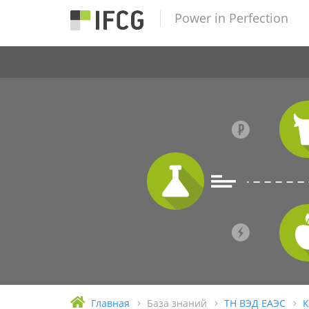
Power in Perfection
Главная
База знаний
ТН ВЭД ЕАЭС
К