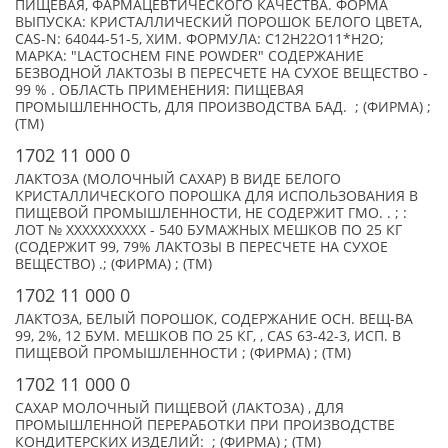
ПИЩЕВАЯ, ФАРМАЦЕВТИЧЕСКОГО КАЧЕСТВА. ФОРМА
ВЫПУСКА: КРИСТАЛЛИЧЕСКИЙ ПОРОШОК БЕЛОГО ЦВЕТА,
CAS-N: 64044-51-5, ХИМ. ФОРМУЛА: С12Н22О11*H2O;
МАРКА: "LACTOCHEM FINE POWDER" СОДЕРЖАНИЕ
БЕЗВОДНОЙ ЛАКТОЗЫ В ПЕРЕСЧЕТЕ НА СУХОЕ ВЕЩЕСТВО -
99 % . ОБЛАСТЬ ПРИМЕНЕНИЯ: ПИЩЕВАЯ
ПРОМЫШЛЕННОСТЬ, ДЛЯ ПРОИЗВОДСТВА БАД. ; (ФИРМА) ;
(TM)
1702 11 000 0
ЛАКТОЗА (МОЛОЧНЫЙ САХАР) В ВИДЕ БЕЛОГО
КРИСТАЛЛИЧЕСКОГО ПОРОШКА ДЛЯ ИСПОЛЬЗОВАНИЯ В
ПИЩЕВОЙ ПРОМЫШЛЕННОСТИ, НЕ СОДЕРЖИТ ГМО. . ; :
ЛОТ № XXXXXXXXXX - 540 БУМАЖНЫХ МЕШКОВ ПО 25 КГ
(СОДЕРЖИТ 99, 79% ЛАКТОЗЫ В ПЕРЕСЧЕТЕ НА СУХОЕ
ВЕЩЕСТВО) .; (ФИРМА) ; (TM)
1702 11 000 0
ЛАКТОЗА, БЕЛЫЙ ПОРОШОК, СОДЕРЖАНИЕ ОСН. ВЕЩ-ВА
99, 2%, 12 БУМ. МЕШКОВ ПО 25 КГ, , CAS 63-42-3, ИСП. В
ПИЩЕВОЙ ПРОМЫШЛЕННОСТИ ; (ФИРМА) ; (TM)
1702 11 000 0
САХАР МОЛОЧНЫЙ ПИЩЕВОЙ (ЛАКТОЗА) , ДЛЯ
ПРОМЫШЛЕННОЙ ПЕРЕРАБОТКИ ПРИ ПРОИЗВОДСТВЕ
КОНДИТЕРСКИХ ИЗДЕЛИЙ: ; (ФИРМА) ; (TM)