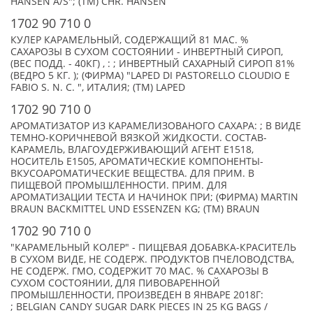
HANSEN A/S"; (TM) CHR. HANSEN
1702 90 710 0
КУЛЕР КАРАМЕЛЬНЫЙ, СОДЕРЖАЩИЙ 81 МАС. %
САХАРОЗЫ В СУХОМ СОСТОЯНИИ - ИНВЕРТНЫЙ СИРОП,
(ВЕС ПОДД. - 40КГ) , : ; ИНВЕРТНЫЙ САХАРНЫЙ СИРОП 81%
(ВЕДРО 5 КГ. ); (ФИРМА) "LAPED DI PASTORELLO CLOUDIO E
FABIO S. N. C. ", ИТАЛИЯ; (TM) LAPED
1702 90 710 0
АРОМАТИЗАТОР ИЗ КАРАМЕЛИЗОВАНОГО САХАРА: ; В ВИДЕ
ТЕМНО-КОРИЧНЕВОЙ ВЯЗКОЙ ЖИДКОСТИ. СОСТАВ-
КАРАМЕЛЬ, ВЛАГОУДЕРЖИВАЮЩИЙ АГЕНТ Е1518,
НОСИТЕЛЬ Е1505, АРОМАТИЧЕСКИЕ КОМПОНЕНТЫ-
ВКУСОАРОМАТИЧЕСКИЕ ВЕЩЕСТВА. ДЛЯ ПРИМ. В
ПИЩЕВОЙ ПРОМЫШЛЕННОСТИ. ПРИМ. ДЛЯ
АРОМАТИЗАЦИИ ТЕСТА И НАЧИНОК ПРИ; (ФИРМА) MARTIN
BRAUN BACKMITTEL UND ESSENZEN KG; (TM) BRAUN
1702 90 710 0
"КАРАМЕЛЬНЫЙ КОЛЕР" - ПИЩЕВАЯ ДОБАВКА-КРАСИТЕЛЬ
В СУХОМ ВИДЕ, НЕ СОДЕРЖ. ПРОДУКТОВ ПЧЕЛОВОДСТВА,
НЕ СОДЕРЖ. ГМО, СОДЕРЖИТ 70 МАС. % САХАРОЗЫ В
СУХОМ СОСТОЯНИИ, ДЛЯ ПИВОВАРЕННОЙ
ПРОМЫШЛЕННОСТИ, ПРОИЗВЕДЕН В ЯНВАРЕ 2018Г:
; BELGIAN CANDY SUGAR DARK PIECES IN 25 KG BAGS /