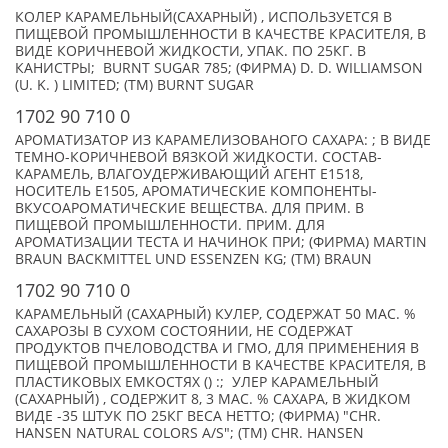
КОЛЕР КАРАМЕЛЬНЫЙ(САХАРНЫЙ) , ИСПОЛЬЗУЕТСЯ В
ПИЩЕВОЙ ПРОМЫШЛЕННОСТИ В КАЧЕСТВЕ КРАСИТЕЛЯ, В
ВИДЕ КОРИЧНЕВОЙ ЖИДКОСТИ, УПАК. ПО 25КГ. В
КАНИСТРЫ; BURNT SUGAR 785; (ФИРМА) D. D. WILLIAMSON
(U. K. ) LIMITED; (TM) BURNT SUGAR
1702 90 710 0
АРОМАТИЗАТОР ИЗ КАРАМЕЛИЗОВАНОГО САХАРА: ; В ВИДЕ
ТЕМНО-КОРИЧНЕВОЙ ВЯЗКОЙ ЖИДКОСТИ. СОСТАВ-
КАРАМЕЛЬ, ВЛАГОУДЕРЖИВАЮЩИЙ АГЕНТ Е1518,
НОСИТЕЛЬ Е1505, АРОМАТИЧЕСКИЕ КОМПОНЕНТЫ-
ВКУСОАРОМАТИЧЕСКИЕ ВЕЩЕСТВА. ДЛЯ ПРИМ. В
ПИЩЕВОЙ ПРОМЫШЛЕННОСТИ. ПРИМ. ДЛЯ
АРОМАТИЗАЦИИ ТЕСТА И НАЧИНОК ПРИ; (ФИРМА) MARTIN
BRAUN BACKMITTEL UND ESSENZEN KG; (TM) BRAUN
1702 90 710 0
КАРАМЕЛЬНЫЙ (САХАРНЫЙ) КУЛЕР, СОДЕРЖАТ 50 МАС. %
САХАРОЗЫ В СУХОМ СОСТОЯНИИ, НЕ СОДЕРЖАТ
ПРОДУКТОВ ПЧЕЛОВОДСТВА И ГМО, ДЛЯ ПРИМЕНЕНИЯ В
ПИЩЕВОЙ ПРОМЫШЛЕННОСТИ В КАЧЕСТВЕ КРАСИТЕЛЯ, В
ПЛАСТИКОВЫХ ЕМКОСТЯХ () :; УЛЕР КАРАМЕЛЬНЫЙ
(САХАРНЫЙ) , СОДЕРЖИТ 8, 3 МАС. % САХАРА, В ЖИДКОМ
ВИДЕ -35 ШТУК ПО 25КГ ВЕСА НЕТТО; (ФИРМА) "CHR.
HANSEN NATURAL COLORS A/S"; (TM) CHR. HANSEN