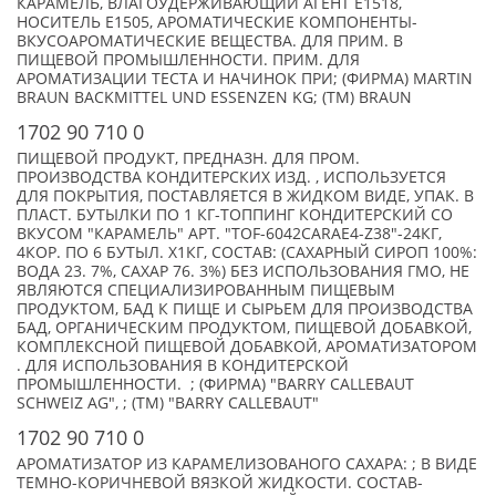
КАРАМЕЛЬ, ВЛАГОУДЕРЖИВАЮЩИЙ АГЕНТ Е1518,
НОСИТЕЛЬ Е1505, АРОМАТИЧЕСКИЕ КОМПОНЕНТЫ-
ВКУСОАРОМАТИЧЕСКИЕ ВЕЩЕСТВА. ДЛЯ ПРИМ. В
ПИЩЕВОЙ ПРОМЫШЛЕННОСТИ. ПРИМ. ДЛЯ
АРОМАТИЗАЦИИ ТЕСТА И НАЧИНОК ПРИ; (ФИРМА) MARTIN
BRAUN BACKMITTEL UND ESSENZEN KG; (TM) BRAUN
1702 90 710 0
ПИЩЕВОЙ ПРОДУКТ, ПРЕДНАЗН. ДЛЯ ПРОМ.
ПРОИЗВОДСТВА КОНДИТЕРСКИХ ИЗД. , ИСПОЛЬЗУЕТСЯ
ДЛЯ ПОКРЫТИЯ, ПОСТАВЛЯЕТСЯ В ЖИДКОМ ВИДЕ, УПАК. В
ПЛАСТ. БУТЫЛКИ ПО 1 КГ-ТОППИНГ КОНДИТЕРСКИЙ СО
ВКУСОМ "КАРАМЕЛЬ" АРТ. "TOF-6042CARAE4-Z38"-24КГ,
4КОР. ПО 6 БУТЫЛ. Х1КГ, СОСТАВ: (САХАРНЫЙ СИРОП 100%:
ВОДА 23. 7%, САХАР 76. 3%) БЕЗ ИСПОЛЬЗОВАНИЯ ГМО, НЕ
ЯВЛЯЮТСЯ СПЕЦИАЛИЗИРОВАННЫМ ПИЩЕВЫМ
ПРОДУКТОМ, БАД К ПИЩЕ И СЫРЬЕМ ДЛЯ ПРОИЗВОДСТВА
БАД, ОРГАНИЧЕСКИМ ПРОДУКТОМ, ПИЩЕВОЙ ДОБАВКОЙ,
КОМПЛЕКСНОЙ ПИЩЕВОЙ ДОБАВКОЙ, АРОМАТИЗАТОРОМ
. ДЛЯ ИСПОЛЬЗОВАНИЯ В КОНДИТЕРСКОЙ
ПРОМЫШЛЕННОСТИ. ; (ФИРМА) "BARRY CALLEBAUT
SCHWEIZ AG", ; (TM) "BARRY CALLEBAUT"
1702 90 710 0
АРОМАТИЗАТОР ИЗ КАРАМЕЛИЗОВАНОГО САХАРА: ; В ВИДЕ
ТЕМНО-КОРИЧНЕВОЙ ВЯЗКОЙ ЖИДКОСТИ. СОСТАВ-