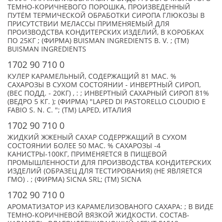
ТЕМНО-КОРИЧНЕВОГО ПОРОШКА, ПРОИЗВЕДЕННЫЙ
ПУТЁМ ТЕРМИЧЕСКОЙ ОБРАБОТКИ СИРОПА ГЛЮКОЗЫ В
ПРИСУТСТВИИ МЕЛАССЫ ПРИМЕНЯЕМЫЙ ДЛЯ
ПРОИЗВОДСТВА КОНДИТЕРСКИХ ИЗДЕЛИЙ, В КОРОБКАХ
ПО 25КГ ; (ФИРМА) BUISMAN INGREDIENTS B. V. ; (TM)
BUISMAN INGREDIENTS
1702 90 710 0
КУЛЕР КАРАМЕЛЬНЫЙ, СОДЕРЖАЩИЙ 81 МАС. %
САХАРОЗЫ В СУХОМ СОСТОЯНИИ - ИНВЕРТНЫЙ СИРОП,
(ВЕС ПОДД. - 20КГ) , : ; ИНВЕРТНЫЙ САХАРНЫЙ СИРОП 81%
(ВЕДРО 5 КГ. ); (ФИРМА) "LAPED DI PASTORELLO CLOUDIO E
FABIO S. N. C. "; (TM) LAPED, ИТАЛИЯ
1702 90 710 0
ЖИДКИЙ ЖЖЕНЫЙ САХАР СОДЕРРЖАЩИЙ В СУХОМ
СОСТОЯНИИ БОЛЕЕ 50 МАС. % САХАРОЗЫ -4
КАНИСТРЫ-100КГ, ПРИМЕНЯЕТСЯ В ПИЩЕВОЙ
ПРОМЫШЛЕННОСТИ ДЛЯ ПРОИЗВОДСТВА КОНДИТЕРСКИХ
ИЗДЕЛИЙ (ОБРАЗЕЦ ДЛЯ ТЕСТИРОВАНИЯ) (НЕ ЯВЛЯЕТСЯ
ГМО) . ; (ФИРМА) SICNA SRL; (TM) SICNA
1702 90 710 0
АРОМАТИЗАТОР ИЗ КАРАМЕЛИЗОВАНОГО САХАРА: ; В ВИДЕ
ТЕМНО-КОРИЧНЕВОЙ ВЯЗКОЙ ЖИДКОСТИ. СОСТАВ-