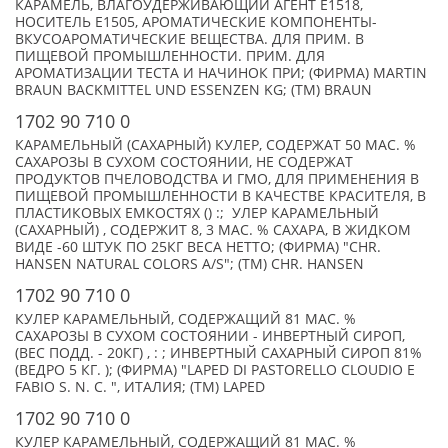
КАРАМЕЛЬ, ВЛАГОУДЕРЖИВАЮЩИЙ АГЕНТ Е1518,
НОСИТЕЛЬ Е1505, АРОМАТИЧЕСКИЕ КОМПОНЕНТЫ-
ВКУСОАРОМАТИЧЕСКИЕ ВЕЩЕСТВА. ДЛЯ ПРИМ. В
ПИЩЕВОЙ ПРОМЫШЛЕННОСТИ. ПРИМ. ДЛЯ
АРОМАТИЗАЦИИ ТЕСТА И НАЧИНОК ПРИ; (ФИРМА) MARTIN
BRAUN BACKMITTEL UND ESSENZEN KG; (TM) BRAUN
1702 90 710 0
КАРАМЕЛЬНЫЙ (САХАРНЫЙ) КУЛЕР, СОДЕРЖАТ 50 МАС. %
САХАРОЗЫ В СУХОМ СОСТОЯНИИ, НЕ СОДЕРЖАТ
ПРОДУКТОВ ПЧЕЛОВОДСТВА И ГМО, ДЛЯ ПРИМЕНЕНИЯ В
ПИЩЕВОЙ ПРОМЫШЛЕННОСТИ В КАЧЕСТВЕ КРАСИТЕЛЯ, В
ПЛАСТИКОВЫХ ЕМКОСТЯХ () :; УЛЕР КАРАМЕЛЬНЫЙ
(САХАРНЫЙ) , СОДЕРЖИТ 8, 3 МАС. % САХАРА, В ЖИДКОМ
ВИДЕ -60 ШТУК ПО 25КГ ВЕСА НЕТТО; (ФИРМА) "CHR.
HANSEN NATURAL COLORS A/S"; (TM) CHR. HANSEN
1702 90 710 0
КУЛЕР КАРАМЕЛЬНЫЙ, СОДЕРЖАЩИЙ 81 МАС. %
САХАРОЗЫ В СУХОМ СОСТОЯНИИ - ИНВЕРТНЫЙ СИРОП,
(ВЕС ПОДД. - 20КГ) , : ; ИНВЕРТНЫЙ САХАРНЫЙ СИРОП 81%
(ВЕДРО 5 КГ. ); (ФИРМА) "LAPED DI PASTORELLO CLOUDIO E
FABIO S. N. C. ", ИТАЛИЯ; (TM) LAPED
1702 90 710 0
КУЛЕР КАРАМЕЛЬНЫЙ, СОДЕРЖАЩИЙ 81 МАС. %