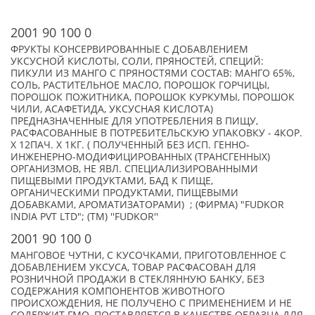
2001 90 100 0
ФРУКТЫ КОНСЕРВИРОВАННЫЕ С ДОБАВЛЕНИЕМ
УКСУСНОЙ КИСЛОТЫ, СОЛИ, ПРЯНОСТЕЙ, СПЕЦИЙ:
ПИКУЛИ ИЗ МАНГО С ПРЯНОСТЯМИ СОСТАВ: МАНГО 65%,
СОЛЬ, РАСТИТЕЛЬНОЕ МАСЛО, ПОРОШОК ГОРЧИЦЫ,
ПОРОШОК ПОЖИТНИКА, ПОРОШОК КУРКУМЫ, ПОРОШОК
ЧИЛИ, АСАФЕТИДА, УКСУСНАЯ КИСЛОТА)
ПРЕДНАЗНАЧЕННЫЕ ДЛЯ УПОТРЕБЛЕНИЯ В ПИЩУ,
РАСФАСОВАННЫЕ В ПОТРЕБИТЕЛЬСКУЮ УПАКОВКУ - 4КОР.
Х 12ПАЧ. Х 1КГ. ( ПОЛУЧЕННЫЙ БЕЗ ИСП. ГЕННО-
ИНЖЕНЕРНО-МОДИФИЦИРОВАННЫХ (ТРАНСГЕННЫХ)
ОРГАНИЗМОВ, НЕ ЯВЛ. СПЕЦИАЛИЗИРОВАННЫМИ
ПИЩЕВЫМИ ПРОДУКТАМИ, БАД К ПИЩЕ,
ОРГАНИЧЕСКИМИ ПРОДУКТАМИ, ПИЩЕВЫМИ
ДОБАВКАМИ, АРОМАТИЗАТОРАМИ) ; (ФИРМА) "FUDKOR
INDIA PVT LTD"; (TM) ''FUDKOR''
2001 90 100 0
МАНГОВОЕ ЧУТНИ, С КУСОЧКАМИ, ПРИГОТОВЛЕННОЕ С
ДОБАВЛЕНИЕМ УКСУСА, ТОВАР РАСФАСОВАН ДЛЯ
РОЗНИЧНОЙ ПРОДАЖИ В СТЕКЛЯННУЮ БАНКУ, БЕЗ
СОДЕРЖАНИЯ КОМПОНЕНТОВ ЖИВОТНОГО
ПРОИСХОЖДЕНИЯ, НЕ ПОЛУЧЕНО С ПРИМЕНЕНИЕМ И НЕ