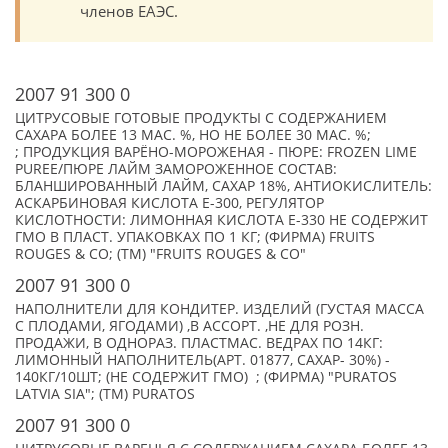
членов ЕАЭС.
2007 91 300 0
ЦИТРУСОВЫЕ ГОТОВЫЕ ПРОДУКТЫ С СОДЕРЖАНИЕМ
САХАРА БОЛЕЕ 13 МАС. %, НО НЕ БОЛЕЕ 30 МАС. %;
; ПРОДУКЦИЯ ВАРЁНО-МОРОЖЕНАЯ - ПЮРЕ: FROZEN LIME
PUREE/ПЮРЕ ЛАЙМ ЗАМОРОЖЕННОЕ СОСТАВ:
БЛАНШИРОВАННЫЙ ЛАЙМ, САХАР 18%, АНТИОКИСЛИТЕЛЬ:
АСКАРБИНОВАЯ КИСЛОТА Е-300, РЕГУЛЯТОР
КИСЛОТНОСТИ: ЛИМОННАЯ КИСЛОТА Е-330 НЕ СОДЕРЖИТ
ГМО В ПЛАСТ. УПАКОВКАХ ПО 1 КГ; (ФИРМА) FRUITS
ROUGES & CO; (TM) "FRUITS ROUGES & CO"
2007 91 300 0
НАПОЛНИТЕЛИ ДЛЯ КОНДИТЕР. ИЗДЕЛИЙ (ГУСТАЯ МАССА
С ПЛОДАМИ, ЯГОДАМИ) ,В АССОРТ. ,НЕ ДЛЯ РОЗН.
ПРОДАЖИ, В ОДНОРАЗ. ПЛАСТМАС. ВЕДРАХ ПО 14КГ:
ЛИМОННЫЙ НАПОЛНИТЕЛЬ(АРТ. 01877, САХАР- 30%) -
140КГ/10ШТ; (НЕ СОДЕРЖИТ ГМО) ; (ФИРМА) "PURATOS
LATVIA SIA"; (TM) PURATOS
2007 91 300 0