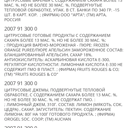
ЦИТРУСОВЫЕ ВАРЕНЬЯ С СОДЕРЖАНИЕМ САХАРА БОЛЕЕ 13
МАС. %, НО НЕ БОЛЕЕ 30 МАС. %, ПОДВЕРГНУТЫЕ
ТЕПЛОВОЙ ОБРАБОТКЕ, УПАК. В СТ. БАНКИ ПО 340 ГР. -15
ШТ. В КАРТ. КОР. ; (ФИРМА) ООО "АРТА"; (TM) АРТА,
РОССИЯ
2007 91 300 0
ЦИТРУСОВЫЕ ГОТОВЫЕ ПРОДУКТЫ С СОДЕРЖАНИЕМ
САХАРА БОЛЕЕ 13 МАС. %, НО НЕ БОЛЕЕ 30 МАС. %;
; ПРОДУКЦИЯ ВАРЁНО-МОРОЖЕНАЯ - ПЮРЕ: FROZEN
ORANGE PUREE/ПЮРЕ АПЕЛЬСИН ЗАМОРОЖЕННОЕ СОСТАВ:
БЛАНШИРОВАННЫЙ АПЕЛЬСИН, САХАР 18%,
АНТИОКИСЛИТЕЛЬ: АСКАРБИНОВАЯ КИСЛОТА Е-300,
РЕГУЛЯТОР КИСЛОТНОСТИ: ЛИМОННАЯ КИСЛОТА Е-330 НЕ
СОДЕРЖИТ ГМО В ПЛАСТ. ; (ФИРМА) FRUITS ROUGES & CO;
(TM) "FRUITS ROUGES & CO"
2007 91 300 0
ЦИТРУСОВЫЕ ДЖЕМЫ, ПОДВЕРГНУТЫЕ ТЕПЛОВОЙ
ОБРАБОТКЕ, С СОДЕРЖАНИЕМ САХАРА БОЛЕЕ 13 МАС. %,
НО НЕ БОЛЕЕ 30 МАС. %, НЕ СОДЕРЖАТ ГМО. :
; ЛИМОННЫЙ ДЖЕМ, 310Г. СОСТАВ: ЛИМОН (МЯКОТЬ, СОК,
ЦЕДРА) , САХАР, ЗАГУСТИТЕЛЬ: ПЕКТИН. СОДЕРЖАНИЕ
ЛИМОНА: 80Г НА 100Г ГОТОВОГО ПРОДУКТА. ; (ФИРМА)
OROGEL SOC. COOP; (TM) AUCHAN