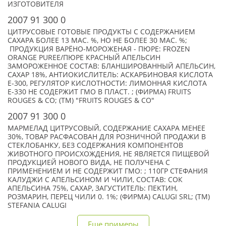
ИЗГОТОВИТЕЛЯ
2007 91 300 0
ЦИТРУСОВЫЕ ГОТОВЫЕ ПРОДУКТЫ С СОДЕРЖАНИЕМ
САХАРА БОЛЕЕ 13 МАС. %, НО НЕ БОЛЕЕ 30 МАС. %;
ПРОДУКЦИЯ ВАРЁНО-МОРОЖЕНАЯ - ПЮРЕ: FROZEN
ORANGE PUREE/ПЮРЕ КРАСНЫЙ АПЕЛЬСИН
ЗАМОРОЖЕННОЕ СОСТАВ: БЛАНШИРОВАННЫЙ АПЕЛЬСИН,
САХАР 18%, АНТИОКИСЛИТЕЛЬ: АСКАРБИНОВАЯ КИСЛОТА
Е-300, РЕГУЛЯТОР КИСЛОТНОСТИ: ЛИМОННАЯ КИСЛОТА
Е-330 НЕ СОДЕРЖИТ ГМО В ПЛАСТ. ; (ФИРМА) FRUITS
ROUGES & CO; (TM) "FRUITS ROUGES & CO"
2007 91 300 0
МАРМЕЛАД ЦИТРУСОВЫЙ, СОДЕРЖАНИЕ САХАРА МЕНЕЕ
30%, ТОВАР РАСФАСОВАН ДЛЯ РОЗНИЧНОЙ ПРОДАЖИ В
СТЕКЛОБАНКУ, БЕЗ СОДЕРЖАНИЯ КОМПОНЕНТОВ
ЖИВОТНОГО ПРОИСХОЖДЕНИЯ, НЕ ЯВЛЯЕТСЯ ПИЩЕВОЙ
ПРОДУКЦИЕЙ НОВОГО ВИДА, НЕ ПОЛУЧЕНА С
ПРИМЕНЕНИЕМ И НЕ СОДЕРЖИТ ГМО: ; 110ГР СТЕФАНИЯ
КАЛУДЖИ С АПЕЛЬСИНОМ И ЧИЛИ, СОСТАВ: СОК
АПЕЛЬСИНА 75%, САХАР, ЗАГУСТИТЕЛЬ: ПЕКТИН,
РОЗМАРИН, ПЕРЕЦ ЧИЛИ 0. 1%; (ФИРМА) CALUGI SRL; (TM)
STEFANIA CALUGI
Еще примеры