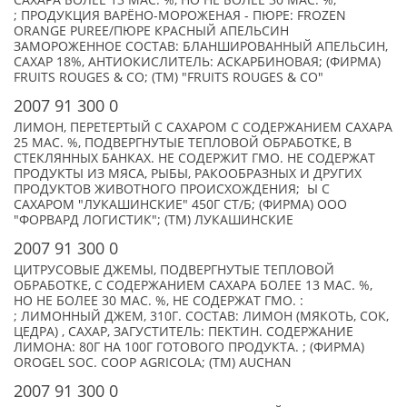
САХАРА БОЛЕЕ 13 МАС. %, НО НЕ БОЛЕЕ 30 МАС. %;
; ПРОДУКЦИЯ ВАРЁНО-МОРОЖЕНАЯ - ПЮРЕ: FROZEN
ORANGE PUREE/ПЮРЕ КРАСНЫЙ АПЕЛЬСИН
ЗАМОРОЖЕННОЕ СОСТАВ: БЛАНШИРОВАННЫЙ АПЕЛЬСИН,
САХАР 18%, АНТИОКИСЛИТЕЛЬ: АСКАРБИНОВАЯ; (ФИРМА)
FRUITS ROUGES & CO; (TM) "FRUITS ROUGES & CO"
2007 91 300 0
ЛИМОН, ПЕРЕТЕРТЫЙ С САХАРОМ С СОДЕРЖАНИЕМ САХАРА
25 МАС. %, ПОДВЕРГНУТЫЕ ТЕПЛОВОЙ ОБРАБОТКЕ, В
СТЕКЛЯННЫХ БАНКАХ. НЕ СОДЕРЖИТ ГМО. НЕ СОДЕРЖАТ
ПРОДУКТЫ ИЗ МЯСА, РЫБЫ, РАКООБРАЗНЫХ И ДРУГИХ
ПРОДУКТОВ ЖИВОТНОГО ПРОИСХОЖДЕНИЯ; Ы С
САХАРОМ "ЛУКАШИНСКИЕ" 450Г СТ/Б; (ФИРМА) ООО
"ФОРВАРД ЛОГИСТИК"; (TM) ЛУКАШИНСКИЕ
2007 91 300 0
ЦИТРУСОВЫЕ ДЖЕМЫ, ПОДВЕРГНУТЫЕ ТЕПЛОВОЙ
ОБРАБОТКЕ, С СОДЕРЖАНИЕМ САХАРА БОЛЕЕ 13 МАС. %,
НО НЕ БОЛЕЕ 30 МАС. %, НЕ СОДЕРЖАТ ГМО. :
; ЛИМОННЫЙ ДЖЕМ, 310Г. СОСТАВ: ЛИМОН (МЯКОТЬ, СОК,
ЦЕДРА) , САХАР, ЗАГУСТИТЕЛЬ: ПЕКТИН. СОДЕРЖАНИЕ
ЛИМОНА: 80Г НА 100Г ГОТОВОГО ПРОДУКТА. ; (ФИРМА)
OROGEL SOC. COOP AGRICOLA; (TM) AUCHAN
2007 91 300 0