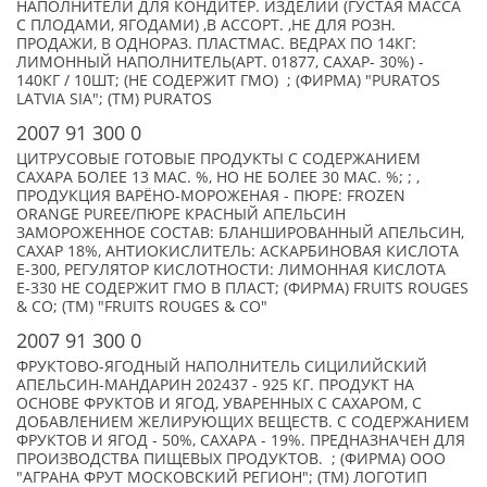
НАПОЛНИТЕЛИ ДЛЯ КОНДИТЕР. ИЗДЕЛИЙ (ГУСТАЯ МАССА
С ПЛОДАМИ, ЯГОДАМИ) ,В АССОРТ. ,НЕ ДЛЯ РОЗН.
ПРОДАЖИ, В ОДНОРАЗ. ПЛАСТМАС. ВЕДРАХ ПО 14КГ:
ЛИМОННЫЙ НАПОЛНИТЕЛЬ(АРТ. 01877, САХАР- 30%) -
140КГ / 10ШТ; (НЕ СОДЕРЖИТ ГМО) ; (ФИРМА) "PURATOS
LATVIA SIA"; (TM) PURATOS
2007 91 300 0
ЦИТРУСОВЫЕ ГОТОВЫЕ ПРОДУКТЫ С СОДЕРЖАНИЕМ
САХАРА БОЛЕЕ 13 МАС. %, НО НЕ БОЛЕЕ 30 МАС. %; ; ,
ПРОДУКЦИЯ ВАРЁНО-МОРОЖЕНАЯ - ПЮРЕ: FROZEN
ORANGE PUREE/ПЮРЕ КРАСНЫЙ АПЕЛЬСИН
ЗАМОРОЖЕННОЕ СОСТАВ: БЛАНШИРОВАННЫЙ АПЕЛЬСИН,
САХАР 18%, АНТИОКИСЛИТЕЛЬ: АСКАРБИНОВАЯ КИСЛОТА
Е-300, РЕГУЛЯТОР КИСЛОТНОСТИ: ЛИМОННАЯ КИСЛОТА
Е-330 НЕ СОДЕРЖИТ ГМО В ПЛАСТ; (ФИРМА) FRUITS ROUGES
& CO; (TM) "FRUITS ROUGES & CO"
2007 91 300 0
ФРУКТОВО-ЯГОДНЫЙ НАПОЛНИТЕЛЬ СИЦИЛИЙСКИЙ
АПЕЛЬСИН-МАНДАРИН 202437 - 925 КГ. ПРОДУКТ НА
ОСНОВЕ ФРУКТОВ И ЯГОД, УВАРЕННЫХ С САХАРОМ, С
ДОБАВЛЕНИЕМ ЖЕЛИРУЮЩИХ ВЕЩЕСТВ. С СОДЕРЖАНИЕМ
ФРУКТОВ И ЯГОД - 50%, САХАРА - 19%. ПРЕДНАЗНАЧЕН ДЛЯ
ПРОИЗВОДСТВА ПИЩЕВЫХ ПРОДУКТОВ. ; (ФИРМА) ООО
"АГРАНА ФРУТ МОСКОВСКИЙ РЕГИОН"; (TM) ЛОГОТИП