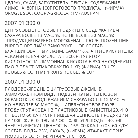
ЦЕДРА) , САХАР, ЗАГУСТИТЕЛЬ: ПЕКТИН. СОДЕРЖАНИЕ
ЛИМОНА: 80Г НА 100Г ГОТОВОГО ПРОДУКТА. ; (ФИРМА)
OROGEL SOC. COOP AGRICOLA; (TM) AUCHAN
2007 91 300 0
ЦИТРУСОВЫЕ ГОТОВЫЕ ПРОДУКТЫ С СОДЕРЖАНИЕМ
САХАРА БОЛЕЕ 13 МАС. %, НО НЕ БОЛЕЕ 30 МАС. %;
; ПРОДУКЦИЯ ВАРЁНО-МОРОЖЕНАЯ - ПЮРЕ: FROZEN LIME
PUREE/ПЮРЕ ЛАЙМ ЗАМОРОЖЕННОЕ СОСТАВ:
БЛАНШИРОВАННЫЙ ЛАЙМ, САХАР 18%, АНТИОКИСЛИТЕЛЬ:
АСКАРБИНОВАЯ КИСЛОТА Е-300, РЕГУЛЯТОР
КИСЛОТНОСТИ: ЛИМОННАЯ КИСЛОТА Е-330 НЕ СОДЕРЖИТ
ГМО В ПЛАСТ. УПАКОВКАХ ПО 1 КГ; (ФИРМА) FRUITS
ROUGES & CO; (TM) "FRUITS ROUGES & CO"
2007 91 300 0
ПЛОДОВО-ЯГОДНЫЕ ЦИТРУСОВЫЕ ДЖЕМЫ В
ЗАМОРОЖЕННОМ ВИДЕ, ПОДВЕРГНУТЫЕ ТЕПЛОВОЙ
ОБРАБОТКЕ, С СОДЕРЖАНИЕМ САХАРА БОЛЕЕ 13 МАС. %,
НО НЕ БОЛЕЕ 30 МАСС %, . ; АПЕЛЬСИНОВОЕ ПЮРЕ
ПРОДУКТ УПАКОВАН В ПЛАСТИКОВЫЕ КАНИСТРЫ 20. 410
КГ, ВСЕГО 60 КАНИСТР ПИЩЕВАЯ ЦЕННОСТЬ ПРОДУКЦИИ
НА 100Г: ЖИР -0. 19Г, БЕЛОК - 0. 8Г, УГЛЕВОДЫ - 40. 94Г.
ЭНЕРГЕТИЧЕСКАЯ ЦЕННОСТЬ - 168. 00 ККАЛ. /705. 60 КДЖ
СОСТАВ: ВОДА- 25%, САХАР-; (ФИРМА) VITA-PAKT CITRUS
PRODUCTS CO. ; (TM) VITA-PAKT CITRUS