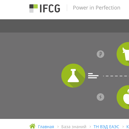
Power in Perfection
Главная
База знаний
ТН ВЭД ЕАЭС
К