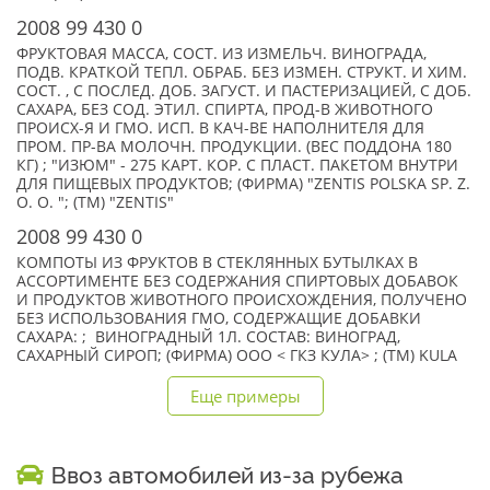
2008 99 430 0
ФРУКТОВАЯ МАССА, СОСТ. ИЗ ИЗМЕЛЬЧ. ВИНОГРАДА,
ПОДВ. КРАТКОЙ ТЕПЛ. ОБРАБ. БЕЗ ИЗМЕН. СТРУКТ. И ХИМ.
СОСТ. , С ПОСЛЕД. ДОБ. ЗАГУСТ. И ПАСТЕРИЗАЦИЕЙ, С ДОБ.
САХАРА, БЕЗ СОД. ЭТИЛ. СПИРТА, ПРОД-В ЖИВОТНОГО
ПРОИСХ-Я И ГМО. ИСП. В КАЧ-ВЕ НАПОЛНИТЕЛЯ ДЛЯ
ПРОМ. ПР-ВА МОЛОЧН. ПРОДУКЦИИ. (ВЕС ПОДДОНА 180
КГ) ; "ИЗЮМ" - 275 КАРТ. КОР. С ПЛАСТ. ПАКЕТОМ ВНУТРИ
ДЛЯ ПИЩЕВЫХ ПРОДУКТОВ; (ФИРМА) "ZENTIS POLSKA SP. Z.
O. O. "; (TM) "ZENTIS"
2008 99 430 0
КОМПОТЫ ИЗ ФРУКТОВ В СТЕКЛЯННЫХ БУТЫЛКАХ В
АССОРТИМЕНТЕ БЕЗ СОДЕРЖАНИЯ СПИРТОВЫХ ДОБАВОК
И ПРОДУКТОВ ЖИВОТНОГО ПРОИСХОЖДЕНИЯ, ПОЛУЧЕНО
БЕЗ ИСПОЛЬЗОВАНИЯ ГМО, СОДЕРЖАЩИЕ ДОБАВКИ
САХАРА: ; ВИНОГРАДНЫЙ 1Л. СОСТАВ: ВИНОГРАД,
САХАРНЫЙ СИРОП; (ФИРМА) ООО < ГКЗ КУЛА> ; (TM) KULA
Еще примеры
Ввоз автомобилей из-за рубежа