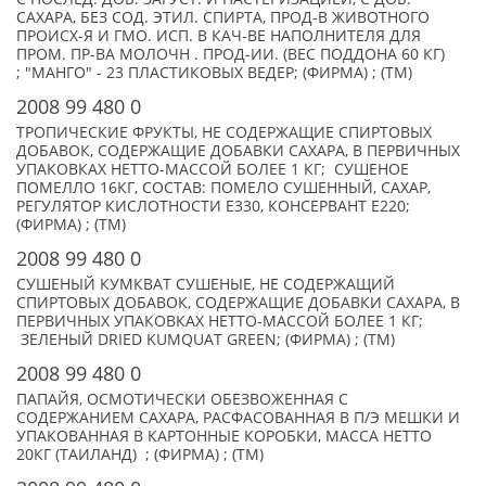
САХАРА, БЕЗ СОД. ЭТИЛ. СПИРТА, ПРОД-В ЖИВОТНОГО
ПРОИСХ-Я И ГМО. ИСП. В КАЧ-ВЕ НАПОЛНИТЕЛЯ ДЛЯ
ПРОМ. ПР-ВА МОЛОЧН . ПРОД-ИИ. (ВЕС ПОДДОНА 60 КГ)
; "МАНГО" - 23 ПЛАСТИКОВЫХ ВЕДЕР; (ФИРМА) ; (TM)
2008 99 480 0
ТРОПИЧЕСКИЕ ФРУКТЫ, НЕ СОДЕРЖАЩИЕ СПИРТОВЫХ
ДОБАВОК, СОДЕРЖАЩИЕ ДОБАВКИ САХАРА, В ПЕРВИЧНЫХ
УПАКОВКАХ НЕТТО-МАССОЙ БОЛЕЕ 1 КГ; СУШЕНОЕ
ПОМЕЛЛО 16КГ, СОСТАВ: ПОМЕЛО СУШЕННЫЙ, САХАР,
РЕГУЛЯТОР КИСЛОТНОСТИ Е330, КОНСЕРВАНТ Е220;
(ФИРМА) ; (TM)
2008 99 480 0
СУШЕНЫЙ КУМКВАТ СУШЕНЫЕ, НЕ СОДЕРЖАЩИЙ
СПИРТОВЫХ ДОБАВОК, СОДЕРЖАЩИЕ ДОБАВКИ САХАРА, В
ПЕРВИЧНЫХ УПАКОВКАХ НЕТТО-МАССОЙ БОЛЕЕ 1 КГ;
ЗЕЛЕНЫЙ DRIED KUMQUAT GREEN; (ФИРМА) ; (TM)
2008 99 480 0
ПАПАЙЯ, ОСМОТИЧЕСКИ ОБЕЗВОЖЕННАЯ С
СОДЕРЖАНИЕМ САХАРА, РАСФАСОВАННАЯ В П/Э МЕШКИ И
УПАКОВАННАЯ В КАРТОННЫЕ КОРОБКИ, МАССА НЕТТО
20КГ (ТАИЛАНД) ; (ФИРМА) ; (TM)