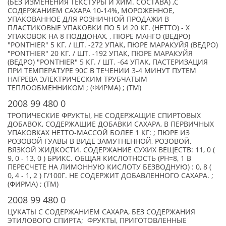
(БЕЗ ИЗМЕНЕНИЯ ТЕКСТУРЫ И ХИМ. СОСТАВА) ,С
СОДЕРЖАНИЕМ САХАРА 10-14%, МОРОЖЕННОЕ,
УПАКОВАННОЕ ДЛЯ РОЗНИЧНОЙ ПРОДАЖИ В
ПЛАСТИКОВЫЕ УПАКОВКИ ПО 5 И 20 КГ. (НЕТТО) - X
УПАКОВОК НА 8 ПОДДОНАХ, , ПЮРЕ МАНГО (ВЕДРО)
"PONTHIER" 5 КГ. / ШТ. -272 УПАК, ПЮРЕ МАРАКУЙЯ (ВЕДРО)
"PONTHIER" 20 КГ. / ШТ. -192 УПАК, ПЮРЕ МАРАКУЙЯ
(ВЕДРО) "PONTHIER" 5 КГ. / ШТ. -64 УПАК, ПАСТЕРИЗАЦИЯ
ПРИ ТЕМПЕРАТУРЕ 90С В ТЕЧЕНИИ 3-4 МИНУТ ПУТЕМ
НАГРЕВА ЭЛЕКТРИЧЕСКИМ ТРУБЧАТЫМ
ТЕПЛООБМЕННИКОМ ; (ФИРМА) ; (TM)
2008 99 480 0
ТРОПИЧЕСКИЕ ФРУКТЫ, НЕ СОДЕРЖАЩИЕ СПИРТОВЫХ
ДОБАВОК, СОДЕРЖАЩИЕ ДОБАВКИ САХАРА, В ПЕРВИЧНЫХ
УПАКОВКАХ НЕТТО-МАССОЙ БОЛЕЕ 1 КГ: ; ПЮРЕ ИЗ
РОЗОВОЙ ГУАВЫ В ВИДЕ ЗАМУТНЁННОЙ, РОЗОВОЙ,
ВЯЗКОЙ ЖИДКОСТИ. СОДЕРЖАНИЕ СУХИХ ВЕЩЕСТВ: 11, 0 (
9, 0 - 13, 0 ) БРИКС. ОБЩАЯ КИСЛОТНОСТЬ (РН=8, 1 В
ПЕРЕСЧЕТЕ НА ЛИМОННУЮ КИСЛОТУ БЕЗВОДНУЮ) : 0, 8 (
0, 4 - 1, 2 ) Г/100Г. НЕ СОДЕРЖИТ ДОБАВЛЕННОГО САХАРА. ;
(ФИРМА) ; (TM)
2008 99 480 0
ЦУКАТЫ С СОДЕРЖАНИЕМ САХАРА, БЕЗ СОДЕРЖАНИЯ
ЭТИЛОВОГО СПИРТА; ФРУКТЫ, ПРИГОТОВЛЕННЫЕ