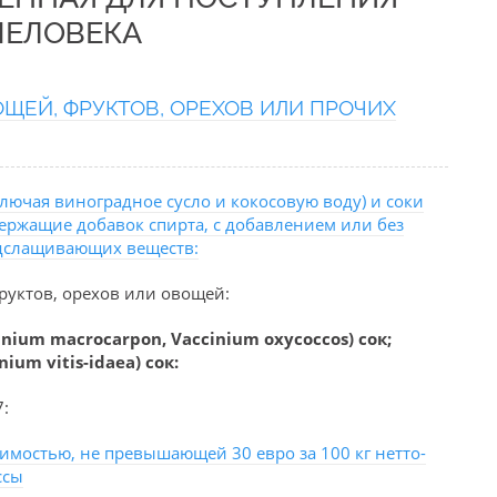
ЧЕЛОВЕКА
ЩЕЙ, ФРУКТОВ, ОРЕХОВ ИЛИ ПРОЧИХ
лючая виноградное сусло и кокосовую воду) и соки
ержащие добавок спирта, с добавлением или без
одслащивающих веществ:
руктов, орехов или овощей:
ium macrocarpon, Vaccinium oxycoccos) сок;
ium vitis-idaea) сок:
7:
имостью, не превышающей 30 евро за 100 кг нетто-
ссы