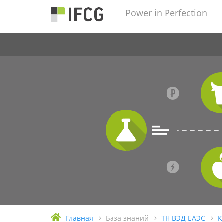
Power in Perfection
Главная
База знаний
ТН ВЭД ЕАЭС
К