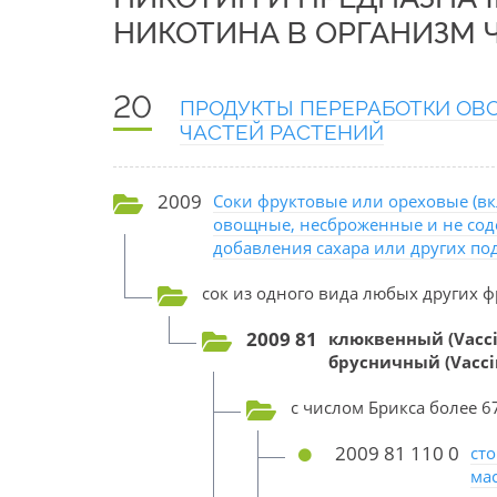
НИКОТИНА В ОРГАНИЗМ 
20
ПРОДУКТЫ ПЕРЕРАБОТКИ ОВО
ЧАСТЕЙ РАСТЕНИЙ
2009
Соки фруктовые или ореховые (вк
овощные, несброженные и не сод
добавления сахара или других п
сок из одного вида любых других ф
2009 81
клюквенный (Vaccin
брусничный (Vaccin
с числом Брикса более 6
2009 81 110 0
сто
ма