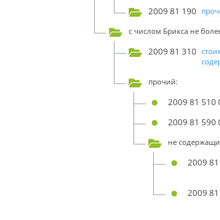
2009 81 190
проч
с числом Брикса не более
2009 81 310
стои
соде
прочий:
2009 81 510 
2009 81 590 
не содержащи
2009 81
2009 81