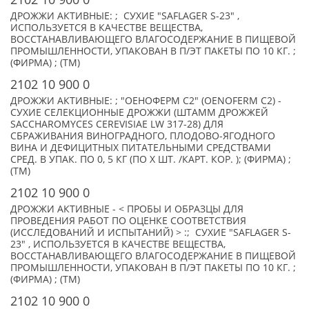
ДРОЖЖИ АКТИВНЫЕ: ; СУХИЕ "SAFLAGER S-23" ,
ИСПОЛЬЗУЕТСЯ В КАЧЕСТВЕ ВЕЩЕСТВА,
ВОССТАНАВЛИВАЮЩЕГО ВЛАГОСОДЕРЖАНИЕ В ПИЩЕВОЙ
ПРОМЫШЛЕННОСТИ, УПАКОВАН В П/ЭТ ПАКЕТЫ ПО 10 КГ. ;
(ФИРМА) ; (TM)
2102 10 900 0
ДРОЖЖИ АКТИВНЫЕ: ; "ОЕНОФЕРМ С2" (OENOFERM C2) -
СУХИЕ СЕЛЕКЦИОННЫЕ ДРОЖЖИ (ШТАММ ДРОЖЖЕЙ
SACCHAROMYCES CEREVISIAE LW 317-28) ДЛЯ
СБРАЖИВАНИЯ ВИНОГРАДНОГО, ПЛОДОВО-ЯГОДНОГО
ВИНА И ДЕФИЦИТНЫХ ПИТАТЕЛЬНЫМИ СРЕДСТВАМИ
СРЕД. В УПАК. ПО 0, 5 КГ (ПО X ШТ. /КАРТ. КОР. ); (ФИРМА) ;
(TM)
2102 10 900 0
ДРОЖЖИ АКТИВНЫЕ - < ПРОБЫ И ОБРАЗЦЫ ДЛЯ
ПРОВЕДЕНИЯ РАБОТ ПО ОЦЕНКЕ СООТВЕТСТВИЯ
(ИССЛЕДОВАНИЙ И ИСПЫТАНИЙ) > :; СУХИЕ "SAFLAGER S-
23" , ИСПОЛЬЗУЕТСЯ В КАЧЕСТВЕ ВЕЩЕСТВА,
ВОССТАНАВЛИВАЮЩЕГО ВЛАГОСОДЕРЖАНИЕ В ПИЩЕВОЙ
ПРОМЫШЛЕННОСТИ, УПАКОВАН В П/ЭТ ПАКЕТЫ ПО 10 КГ. ;
(ФИРМА) ; (TM)
2102 10 900 0