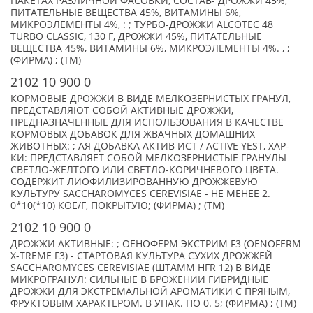
ПАКЕТАХ РАЗЛИЧНОЙ ФАСОВКИ, СОСТАВ- ДРОЖЖИ 45%,
ПИТАТЕЛЬНЫЕ ВЕЩЕСТВА 45%, ВИТАМИНЫ 6%,
МИКРОЭЛЕМЕНТЫ 4%, : ; ТУРБО-ДРОЖЖИ ALCOTEC 48
TURBO CLASSIC, 130 Г, ДРОЖЖИ 45%, ПИТАТЕЛЬНЫЕ
ВЕЩЕСТВА 45%, ВИТАМИНЫ 6%, МИКРОЭЛЕМЕНТЫ 4%. , ;
(ФИРМА) ; (TM)
2102 10 900 0
КОРМОВЫЕ ДРОЖЖИ В ВИДЕ МЕЛКОЗЕРНИСТЫХ ГРАНУЛ,
ПРЕДСТАВЛЯЮТ СОБОЙ АКТИВНЫЕ ДРОЖЖИ,
ПРЕДНАЗНАЧЕННЫЕ ДЛЯ ИСПОЛЬЗОВАНИЯ В КАЧЕСТВЕ
КОРМОВЫХ ДОБАВОК ДЛЯ ЖВАЧНЫХ ДОМАШНИХ
ЖИВОТНЫХ: ; АЯ ДОБАВКА АКТИВ ИСТ / ACTIVE YEST, ХАР-
КИ: ПРЕДСТАВЛЯЕТ СОБОЙ МЕЛКОЗЕРНИСТЫЕ ГРАНУЛЫ
СВЕТЛО-ЖЕЛТОГО ИЛИ СВЕТЛО-КОРИЧНЕВОГО ЦВЕТА.
СОДЕРЖИТ ЛИОФИЛИЗИРОВАННУЮ ДРОЖЖЕВУЮ
КУЛЬТУРУ SACCHAROMYCES CEREVISIAE - НЕ МЕНЕЕ 2.
0*10(*10) КОЕ/Г, ПОКРЫТУЮ; (ФИРМА) ; (TM)
2102 10 900 0
ДРОЖЖИ АКТИВНЫЕ: ; ОЕНОФЕРМ ЭКСТРИМ F3 (OENOFERM
X-TREME F3) - СТАРТОВАЯ КУЛЬТУРА СУХИХ ДРОЖЖЕЙ
SACCHAROMYCES CEREVISIAE (ШТАММ HFR 12) В ВИДЕ
МИКРОГРАНУЛ: СИЛЬНЫЕ В БРОЖЕНИИ ГИБРИДНЫЕ
ДРОЖЖИ ДЛЯ ЭКСТРЕМАЛЬНОЙ АРОМАТИКИ С ПРЯНЫМ,
ФРУКТОВЫМ ХАРАКТЕРОМ. В УПАК. ПО 0. 5; (ФИРМА) ; (TM)