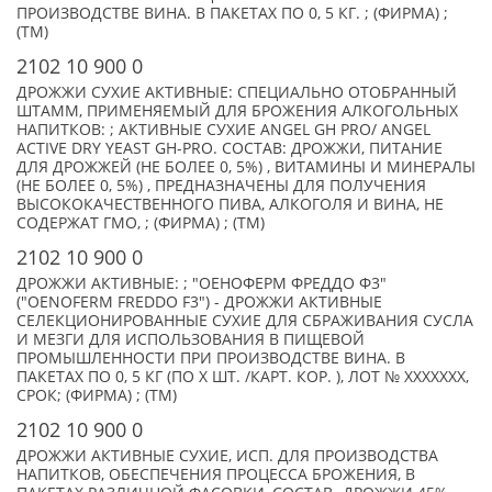
ПРОИЗВОДСТВЕ ВИНА. В ПАКЕТАХ ПО 0, 5 КГ. ; (ФИРМА) ;
(TM)
2102 10 900 0
ДРОЖЖИ СУХИЕ АКТИВНЫЕ: СПЕЦИАЛЬНО ОТОБРАННЫЙ
ШТАММ, ПРИМЕНЯЕМЫЙ ДЛЯ БРОЖЕНИЯ АЛКОГОЛЬНЫХ
НАПИТКОВ: ; АКТИВНЫЕ СУХИЕ ANGEL GH PRO/ ANGEL
ACTIVE DRY YEAST GH-PRO. СОСТАВ: ДРОЖЖИ, ПИТАНИЕ
ДЛЯ ДРОЖЖЕЙ (НЕ БОЛЕЕ 0, 5%) , ВИТАМИНЫ И МИНЕРАЛЫ
(НЕ БОЛЕЕ 0, 5%) , ПРЕДНАЗНАЧЕНЫ ДЛЯ ПОЛУЧЕНИЯ
ВЫСОКОКАЧЕСТВЕННОГО ПИВА, АЛКОГОЛЯ И ВИНА, НЕ
СОДЕРЖАТ ГМО, ; (ФИРМА) ; (TM)
2102 10 900 0
ДРОЖЖИ АКТИВНЫЕ: ; "ОЕНОФЕРМ ФРЕДДО Ф3"
("OENOFERM FREDDO F3") - ДРОЖЖИ АКТИВНЫЕ
СЕЛЕКЦИОНИРОВАННЫЕ СУХИЕ ДЛЯ СБРАЖИВАНИЯ СУСЛА
И МЕЗГИ ДЛЯ ИСПОЛЬЗОВАНИЯ В ПИЩЕВОЙ
ПРОМЫШЛЕННОСТИ ПРИ ПРОИЗВОДСТВЕ ВИНА. В
ПАКЕТАХ ПО 0, 5 КГ (ПО X ШТ. /КАРТ. КОР. ), ЛОТ № XXXXXXX,
СРОК; (ФИРМА) ; (TM)
2102 10 900 0
ДРОЖЖИ АКТИВНЫЕ СУХИЕ, ИСП. ДЛЯ ПРОИЗВОДСТВА
НАПИТКОВ, ОБЕСПЕЧЕНИЯ ПРОЦЕССА БРОЖЕНИЯ, В